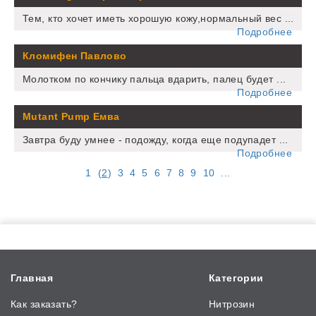
Тем, кто хочет иметь хорошую кожу,нормальный вес ...
Подробнее
Кломифен Павлово
Молотком по кончику пальца вдарить, палец будет ...
Подробнее
Mutant Pump Емва
Завтра буду умнее - подожду, когда еще подупадет ...
Подробнее
1
(
2
)
3
4
5
6
7
8
9
10
...
Главная
Категории
Как заказать?
Нитрозин