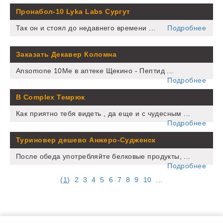
Пронабол-10 Lyka Labs Сургут
Так он и стоял до недавнего времени ...
Подробнее
Заказать Декавер Коломна
Ansomone 10Me в аптеке Щекино - Пептид ...
Подробнее
B Complex Темрюк
Как приятно тебя видеть , да еще и с чудесным ...
Подробнее
Туриновер дешево Анжеро-Судженск
После обеда употребляйте белковые продукты, ...
Подробнее
(
1
)
2
3
4
5
6
7
8
9
10
...