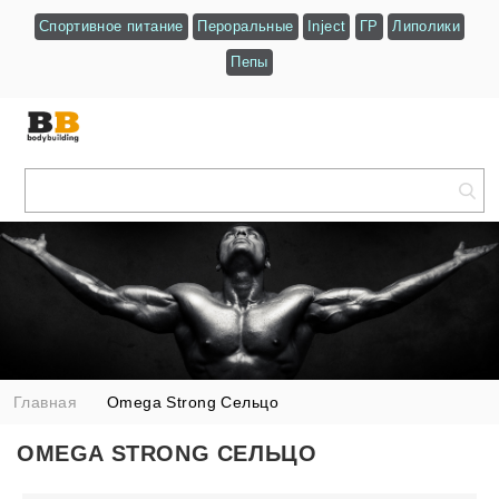
Спортивное питание
Пероральные
Inject
ГР
Липолики
Пепы
Главная
Omega Strong Сельцо
OMEGA STRONG СЕЛЬЦО