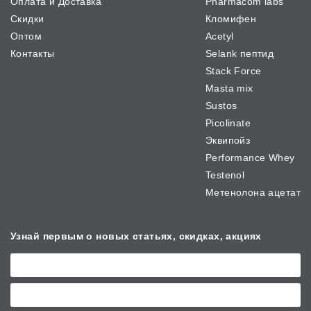
Оплата и Доставка
Pharmacom labs
Скидки
Кломифен
Оптом
Acetyl
Контакты
Selank пептид
Stack Force
Masta mix
Sustos
Picolinate
Эквипойз
Performance Whey
Testenol
Метенолона ацетат
Узнай первым о новых
статьях, скидках, акциях