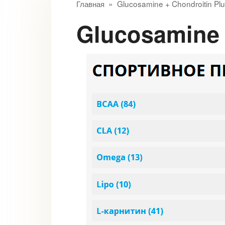
Главная
»
Glucosamine + Chondroitin P
Glucosamin