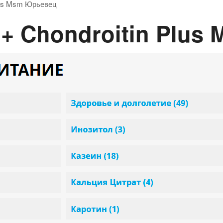
lus Msm Юрьевец
e + Chondroitin Plu