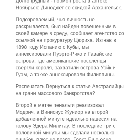
Долгопрудный - Гормон роста в аптеке
Ноябрьск: Диноджет со скидкой Архангельск.
Подозреваемый, чья личность не
раскрывается, был найден повешенным в
своей камере в среду, сообщает агентство со
ссылкой на прокуратуру Цюриха. Изгнав в
1898 году Испанию с Кубы, мы
аннексировали Пуэрто-Рико и Гавайские
острова, где американские поселенцы
свергли короля, захватили острова Уэйк и
Гуам, а также аннексировали Филиппины.
Распечатать Вернуться к статье Австралийцы
на грани массового банкротства?
Второй в матче пенальти реализовал
Модрич, а Винисиус Жуниор на второй
добавленной минуте идеально навесил на
голову Эдера Милитау. В последние три с
половиной минуты мы сделали несколько
ошибок, плюс не везло. Горка Еще одно