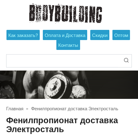
Перейти
к
контенту
Как заказать?
Оплата и Доставка
Скидки
Оптом
Контакты
Поиск:
Главная
»
Фенилпропионат доставка Электросталь
Фенилпропионат доставка
Электросталь