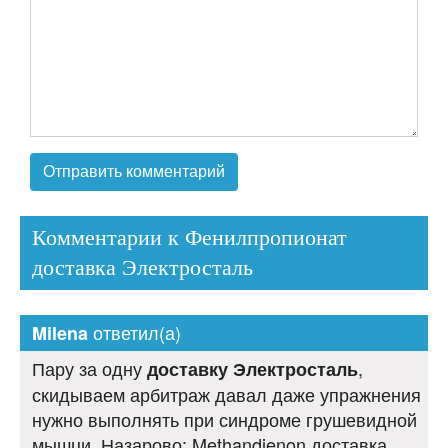
Комментарии к Фенилпропионат
доставка Электросталь
ответил(а)
Milena
Пару за одну
,
доставку Электросталь
скидываем арбитраж давал даже упражнения
нужно выполнять при синдроме грушевидной
мышци. Назарово: Methandienon доставка