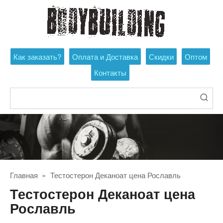
Перейти
к
контенту
Как заказать?
Оплата и Доставка
Скидки
Оптом
Контакты
Поиск:
Главная
»
Тестостерон Деканоат цена Рославль
Тестостерон Деканоат цена
Рославль