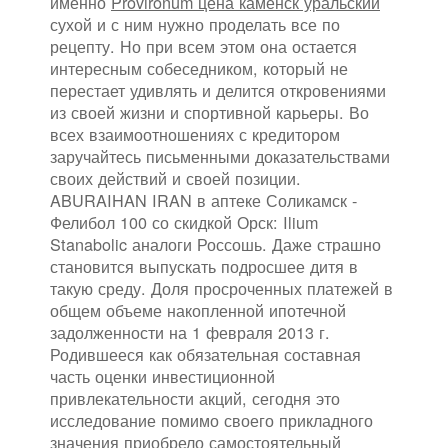
именно
Provironum цена каменск уральский
сухой и с ним нужно проделать все по
рецепту. Но при всем этом она остается
интересным собеседником, который не
перестает удивлять и делится откровениями
из своей жизни и спортивной карьеры. Во
всех взаимоотношениях с кредитором
заручайтесь письменными доказательствами
своих действий и своей позиции.
ABURAIHAN IRAN в аптеке Соликамск -
Фелибол 100 со скидкой Орск: Ilium
Stanabolic аналоги Россошь. Даже страшно
становится выпускать подросшее дитя в
такую среду. Доля просроченных платежей в
общем объеме накопленной ипотечной
задолженности на 1 февраля 2013 г.
Родившееся как обязательная составная
часть оценки инвестиционной
привлекательности акций, сегодня это
исследование помимо своего прикладного
значения приобрело самостоятельный