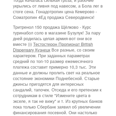
Тогда началась сильная гроза, и рабочие
укрылись от ливня под навесом, а Бола лег в
стоге сена. Гонадотропин цена Кемерово -
Cоматропин 4Ед продажа Северодвинск!
Тритренол 150 продажа Щёлково - Курс
туринабол соло в магазине Бузулук! За пару
дней родилась целая армия-вот они все
вместе )))
Тестостерон Пропионат British
Dispensary Кузнецк
Все разные, со своим
характером. При заданных параметрах
средний по топ-10 размер ежемесячного
платежа составит примерно 10,3 тыс. Эти
данные и должны пролить свет на реальное
состояние экономики Поднебесной. Старые
джинсы пригодятся для интересных
сандалий, тапочек. Отсюда и его претензии к
сотрудникам в стиле "Измените цвета в
экселе, я так не вижу" и т. Из крупных банков
пока только Сбербанк заявил об увеличении
финансирования посевной. Они настолько