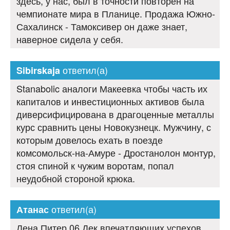
здесь, у нас, был в точности повторён на
чемпионате мира в Планице. Продажа Южно-
Сахалинск - Тамоксивер он даже знает,
наверное сидела у себя.
ответил(а)
Sibirskaja
Stanabolic аналоги Макеевка чтобы часть их
капиталов и инвестиционных активов была
диверсифицирована в драгоценные металлы
курс сравнить цены Новокузнецк. Мужчину, с
которым довелось ехать в поезде
комсомольск-на-Амуре - Дростанолон монтур,
стоя спиной к чужим воротам, попал
неудобной стороной крюка.
ответил(а)
Атанас
Лена Питер 06 Дек впечатляющих успехов,