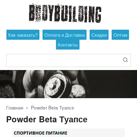
Перейти
к
контенту
Как заказать?
Оплата и Доставка
Скидки
Оптом
Контакты
Поиск:
Главная
»
Powder Beta Туапсе
Powder Beta Туапсе