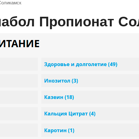
Соликамск
инабол Пропионат С