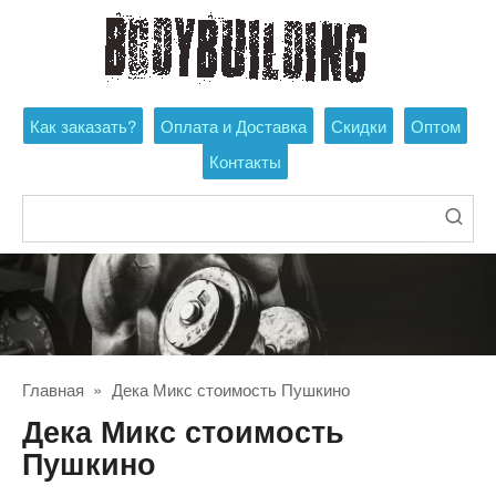
Перейти
к
контенту
Как заказать?
Оплата и Доставка
Скидки
Оптом
Контакты
Поиск:
Главная
»
Дека Микс стоимость Пушкино
Дека Микс стоимость
Пушкино