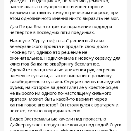
уследит. Тенденция же, по мнению Демченко,
заключалась в неуверенности инвесторов и
желании поставить точку в греческом вопросе, при
этом однозначного мнения никто выразить не мог.
Для Петра Яна это третье поражение подряд и
четвёртое в последних пяти поединках.
Накануне "Сургутнефтегаз" решил выйти из
венесуэльского проекта и продать свою долю
"Роснефти", однако это решение не
окончательное. Подключение к новому сервису для
клиентов банка по эквайрингу бесплатное.
Сделайте вращательные движения рук, согревая
плечевые суставы, а также выполните разминку
тазобедренного сустава. Смущает лишь последний
рубеж, на котором за десятилетие у крестоносцев
не выросло ни одного по-настоящему сильного
вратаря. Может быть какой-то вариант через
хантинговое агенство? Он столкнулся с вратарем и,
похоже, сильно повредил колено.
Видео Экстремальные качели над пропастью
Дайвер пускает воздушные кольца под водой Спуск
с американской горки с эффектом присутствия Эта