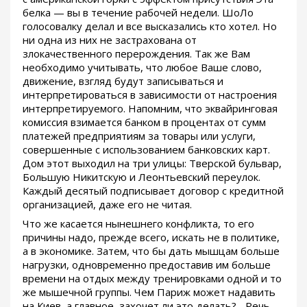
белка — вы в течение рабочей недели. ШоЛо
голосовалку делал и все высказались кто хотел. Но
ни одна из них не застрахована от
злокачественного перерождения. Так же Вам
необходимо учитывать, что любое Ваше слово,
движение, взгляд будут записываться и
интерпретироваться в зависимости от настроения
интерпретируемого. Напомним, что эквайринговая
комиссия взимается банком в процентах от сумм
платежей предприятиям за товары или услуги,
совершенные с использованием банковских карт.
Дом этот выходил на три улицы: Тверской бульвар,
Большую Никитскую и Леонтьевский переулок.
Каждый десятый подписывает договор с кредитной
организацией, даже его не читая.
Что же касается нынешнего конфликта, то его
причины надо, прежде всего, искать не в политике,
а в экономике. Затем, что бы дать мышцам больше
нагрузки, одновременно предоставив им больше
времени на отдых между тренировками одной и то
же мышечной группы. Чем Париж может надавить
на Киев, а главное, захочет ли это делать?... Речь