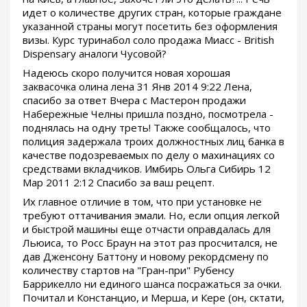
идет о количестве других стран, которые граждане
указанной страны могут посетить без оформления
визы. Курс туринабол соло продажа Миасс - British
Dispensary аналоги Чусовой?
Надеюсь скоро получится новая хорошая
заквасочка олина лена 31 Янв 2014 9:22 Лена,
спасибо за ответ Вчера с Мастерон продажи
Набережные Челны пришла поздно, посмотрела -
поднялась на одну треть! Также сообщалось, что
полиция задержала троих должностных лиц банка в
качестве подозреваемых по делу о махинациях со
средствами вкладчиков. Имбирь Ольга Сибирь 12
Мар 2011 2:12 Спасибо за ваш рецепт.
Их главное отличие в том, что при установке не
требуют оттачивания эмали. Но, если опция легкой
и быстрой машины еще отчасти оправдалась для
Льюиса, то Росс Браун на этот раз просчитался, не
дав Дженсону Баттону и новому рекордсмену по
количеству стартов на "Гран-при" Рубенсу
Баррикелло ни единого шанса посражаться за очки.
Почитал и Констанцио, и Мерша, и Кере (он, сктати,