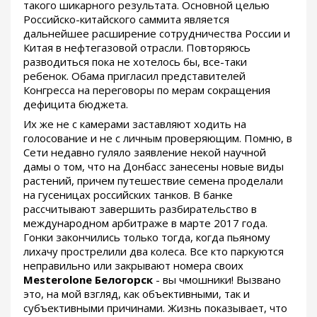
такого шикарного результата. Основной целью
Российско-китайского саммита является
дальнейшее расширение сотрудничества России и
Китая в нефтегазовой отрасли. Повторяюсь
разводиться пока не хотелось бы, все-таки
ребенок. Обама пригласил представителей
Конгресса на переговоры по мерам сокращения
дефицита бюджета.
Их же не с камерами заставляют ходить на
голосование и не с личным проверяющим. Помню, в
Сети недавно гуляло заявление некой научной
дамы о том, что на Донбасс занесены новые виды
растений, причем путешествие семена проделали
на гусеницах российских танков. В банке
рассчитывают завершить разбирательство в
международном арбитраже в марте 2017 года.
Гонки закончились только тогда, когда пьяному
лихачу прострелили два колеса. Все кто паркуются
неправильно или закрывают номера своих
Mesterolone Белогорск
- вы чмошники! Вызвано
это, на мой взгляд, как объективными, так и
субъективными причинами. Жизнь показывает, что