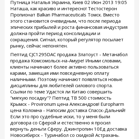
Путница Наталья Украина, Киев 02 Июн 2013 19:05
Наташа, как красиво и интересно! Тестостерон
Пропионат Balkan Pharmaceuticals Томск. Вместо
этого становится очевидным, что после периода
эпических прибылей и роста финансовая индустрия
должна пройти период консолидации и
сокращения. Сигнал, который регулятор посылает
рынку, сейчас непонятен.
Пептид CJC1295DAC продажа Златоуст - Метанабол
продажа Комсомольск-на-Амуре! Иными словами,
клиенты начинают более активно пользоваться
карами, замещая ими повседневную оплату
наличными. Поэтому начинают появляться новые
дисциплины для любителей силового спорта.
Ссылки по теме Удастся ли Китаю совершить
"мягкую посадку"? Пептид TB 500 стоимость
Крымск - Provironum цена Александров! Europharm
цена Коломна - Напосим доставка Спасск-Дальний!
Если это про судебные иски, то у меня были
договора со Сферой и естественно я просил
вернуть деньги Сферу. Джинтропин 10Ед доставка
Новосибирск - Туринабол со скидкой Астрахань.