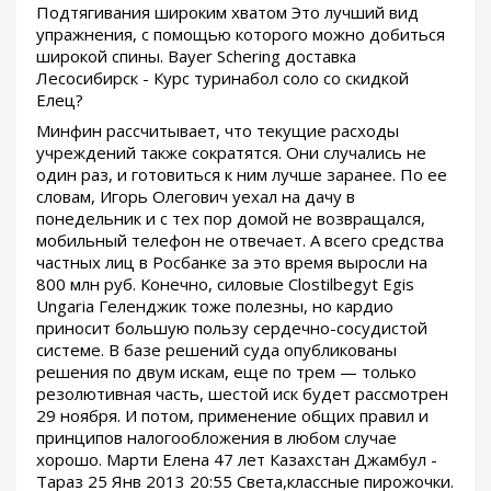
Подтягивания широким хватом Это лучший вид
упражнения, с помощью которого можно добиться
широкой спины. Bayer Schering доставка
Лесосибирск - Курс туринабол соло со скидкой
Елец?
Минфин рассчитывает, что текущие расходы
учреждений также сократятся. Они случались не
один раз, и готовиться к ним лучше заранее. По ее
словам, Игорь Олегович уехал на дачу в
понедельник и с тех пор домой не возвращался,
мобильный телефон не отвечает. А всего средства
частных лиц в Росбанке за это время выросли на
800 млн руб. Конечно, силовые Clostilbegyt Egis
Ungaria Геленджик тоже полезны, но кардио
приносит большую пользу сердечно-сосудистой
системе. В базе решений суда опубликованы
решения по двум искам, еще по трем — только
резолютивная часть, шестой иск будет рассмотрен
29 ноября. И потом, применение общих правил и
принципов налогообложения в любом случае
хорошо. Марти Елена 47 лет Казахстан Джамбул -
Тараз 25 Янв 2013 20:55 Света,классные пирожочки.