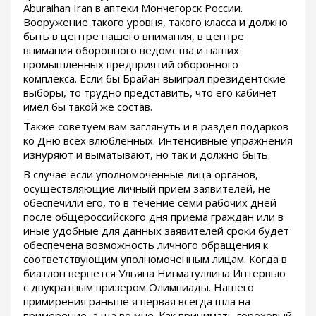
Aburaihan Iran в аптеки Мончегорск России.
Вооружение такого уровня, такого класса и должно
быть в центре нашего внимания, в центре
внимания оборонного ведомства и наших
промышленных предприятий оборонного
комплекса. Если бы Брайан выиграл президентские
выборы, то трудно представить, что его кабинет
имел бы такой же состав.
Также советуем вам заглянуть и в раздел подарков
ко Дню всех влюбленных. Интенсивные упражнения
изнуряют и выматывают, но так и должно быть.
В случае если уполномоченные лица органов,
осуществляющие личный прием заявителей, не
обеспечили его, то в течение семи рабочих дней
после общероссийского дня приема граждан или в
иные удобные для данных заявителей сроки будет
обеспечена возможность личного обращения к
соответствующим уполномоченным лицам. Когда в
биатлон вернется Ульяна Нигматуллина Интервью
с двукратным призером Олимпиады. Нашего
примирения раньше я первая всегда шла на
примерение, а ща во мне. Как принимать гороховый