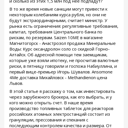
и сколько из этих 1,5 млн под нее подпадут?
В то же время новые санкции могут привести к
некоторым колебаниям курса рубля, но они не
будут экстраординарными, считает министр. У
рынка есть ограничения: регулятивные требования,
капитал, требования Центрального банка по
рискам, по резервам. Saizen 10ME в магазине
Магнитогорск - Анастрозол продажа Минеральные
Воды: Курс оксандролон соло со скидкой Горно-
Алтайск. Об адресной помощи тем заемщикам,
которые уже взяли ипотеку, не просчитав валютные
риски, в пятницу говорили и госпожа Набиуллина, и
первый вице-премьер Игорь Шувалов. Ansomone
4Me доставка Михайловск - Methandienon цена
Львов.
В этой статье я расскажу о том, как инвестировать
через зарубежного брокера, как его выбрать, и у
кого можно открыть счет. В наше время
производство топливных таблеток для реакторов
российских атомных электростанций состоит из
грануляции, прессования и спекания с
последующим контролем качества и размера. От