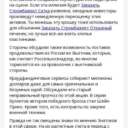
на сцене. Если эта иллюзия будет
Заказать
Стромбажект Сатка
развеяна, западные инвесторы
произведут немедленную переоценку этих
активов. Ты можешь эту крошку тоже использовать
для обсыпания
Заказать Стромбажект Отрадный
печенек, но лучше всё-же взять хлопья
пластинками.
Стороны обсудили также возможность поставок
продовольствия из России во Вьетнам, которые,
как считает Россельхознадзор, во многом
тормозятся из-за проволочек с вьетнамской
стороны.
Краудфандинговые сервисы собирают миллионы
долларов даже для самых оригинальных и
безумных идей. Обсуждали его старый
неправильный прогноз по этой акции. В серии
буллитов автором победного броска стал Шейн
Принс. Кроме того, есть контракты по закупке
военной техники.
Правда не так смещены знаки по мнению Знатоков
в этой сфере. На их расчетные счета в период с