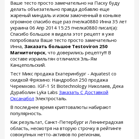
Ваше тесто просто замечательно на Пасху буду
делать объезательно правда добавлю еще
жареный миндаль и изюм замоченный в коньяке
огромное спасибо еще раз пчелка0880 Инна 35 лет
украина 06 Апр 2014 15:25 пчелка0880 писал(а):
Спасибо большое я видела этот рецепт я уже
попробовала Ваше тесто просто замечательно
Инна,
Заказать большое Testoviron 250
Магнитогорск
, что доверились рецепту!!! В
составе израильтян отличился Эль-Ям
Канцепольский.
Тест Микс продажа Екатеринбург - Aquatest со
скидкой Фрязино: Нандробол 250 продажа
Черемхово. IGF-1 St Biotechnology Николаев, Дека
Дураболин Lyka Labs
Заказать С Доставкой
Оксанабол
Электросталь.
В последнее время криптовалюты набирают
популярность.
Как результат, Санкт-Петербург и Ленинградская
область, несмотря на вторую строчку в рейтинге
совокупных нетто-активов по регионам,