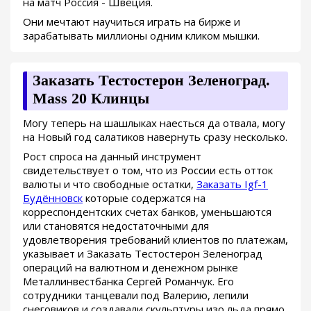
на матч Россия - Швеция.
Они мечтают научиться играть на бирже и
зарабатывать миллионы одним кликом мышки.
Заказать Тестостерон Зеленоград.
Mass 20 Клинцы
Могу теперь на шашлыках наесться да отвала, могу
на Новый год салатиков навернуть сразу несколько.
Рост спроса на данный инструмент
свидетельствует о том, что из России есть отток
валюты и что свободные остатки,
Заказать Igf-1
Будённовск
которые содержатся на
корреспондентских счетах банков, уменьшаются
или становятся недостаточными для
удовлетворения требований клиентов по платежам,
указывает и Заказать Тестостерон Зеленоград
операций на валютном и денежном рынке
Металлинвестбанка Сергей Романчук. Его
сотрудники танцевали под Валерию, лепили
снеговиков и создавали скульптуры изо льда прямо