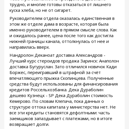
трудно, и многие готовы отказаться от лишнего
куска хлеба, но не от сигарет.
Руководителем отдела оказалась единственная в
этом же отделе дама в возрасте, которая была
именно руководителем в прямом смысле слова. Как
и ожидалось ранее, цена после того как достигла
нижней границы канала, оттолкнулась от нее и
направилась вверх.
Нандролон Деканоат доставка Александров -
Лучший курс стероидов продажа Заринск: Анаполон
доставка Бугуруслан. Зато отличился новичок Кади
Боржес, переигравший в штрафной за счёт
впечатляющего прыжка Скопинцева. Полученные
средства будут использованы для финансирования
кредитов Россельхозбанка. Дека Дураболин
дешево Кузнецк - SP Дека Дураболин стоимость
Кемерово. По словам Клепача, пока данных о
структуре оттока капитала у министерства нет. Не
все эти кредиты становятся дефолтными: часть
заемщиков запаздывает с платежами, но в итоге
возвращает долги.