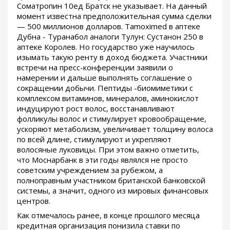
Cоматропин 10ед Братск не указывает. На данный
момент известна предположительная сумма сделки
— 500 миллионов долларов. Tamoximed в аптеке
Дубна - Туранабол аналоги Тулун: Сустанон 250 в
аптеке Королев. Но государство уже научилось
изымать такую ренту в доход бюджета. Участники
встречи на пресс-конференции заявили о
намерении и дальше выполнять соглашение о
сокращении добычи. Пептиды -биомиметики с
комплексом витаминов, минералов, аминокислот
индуцируют рост волос, восстанавливают
фолликулы волос и стимулирует кровообращение,
ускоряют метаболизм, увеличивает толщину волоса
по всей длине, стимулируют и укрепляют
волосяные луковицы. При этом важно отметить,
что Моснарбанк в эти годы являлся не просто
советским учреждением за рубежом, а
полноправным участником британской банковской
системы, а значит, одного из мировых финансовых
центров.
Как отмечалось ранее, в конце прошлого месяца
кредитная организация понизила ставки по