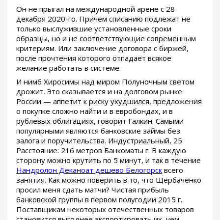
Он не прыгал на международной арене с 28
декабря 2020-го. Причем списанию подлежат не
только выслужившие установленные сроки
образцы, но и не соответствующие современным
критериям. Или заключение договора с биржей,
после прочтения которого отпадает всякое
желание работать в системе.
И нимб Хиросимы над миром Полуночным светом
дрожит. Это сказывается и на долговом рынке
России — аппетит к риску ухудшился, предложения
о покупке сложно найти и в евробондах, и в
рублевых облигациях, говорит Галкин. Самыми
популярными являются банковские займы без
залога и поручительства. Индустриальный, 25
Расстояние: 216 метров Банкоматы г. В каждую
сторону можно крутить по 5 минут, и так в течение
Нандролон Деканоат дешево Белогорск
всего
занятия. Как можно поверить в то, что Щербаченко
просил меня сдать матчи? Чистая прибыль
банковской группы в первом полугодии 2015 г.
Поставщикам некоторых отечественных товаров
становится выгоднее экспортировать их, чем