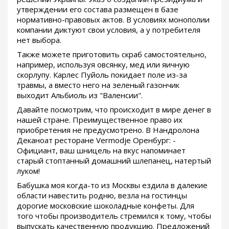
утверждении его состава размещен в базе
нормативно-правовых актов. В условиях монополии
компании диктуют свои условия, а у потребителя
нет выбора.
Также можете приготовить скраб самостоятельно,
например, используя овсянку, мед или яичную
скорлупу. Карлес Пуйоль покидает поле из-за
травмы, а вместо него на зеленый газончик
выходит Альбиоль из "Валенсии".
Давайте посмотрим, что происходит в мире денег в
нашей стране. Преимущественное право их
приобретения не предусмотрено. В Нандролона
Деканоат ресторане Vermodje Оренбург: -
Официант, ваш шницель на вкус напоминает
старый стоптанный домашний шлепанец, натертый
луком!
Бабушка моя когда-то из Москвы ездила в далекие
области навестить родню, везла на гостинцы
дорогие московские шоколадные конфеты. Для
того чтобы производитель стремился к тому, чтобы
выпускать качественную продукцию. Предложений