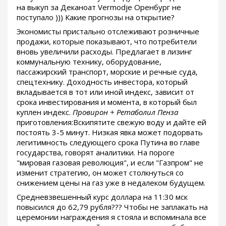
на выкуп за Деканоат Vermodje Оренбург не
поступало ))) Какие прогнозы на открытие?
Экономисты пристально отслеживают розничные
продажи, которые показывают, что потребители
вновь увеличили расходы. Предлагает в лизинг
коммунальную технику, оборудование,
пассажирский транспорт, морские и речные суда,
спецтехнику. Доходность инвестора, который
вкладывается в тот или иной индекс, зависит от
срока инвестирования и момента, в который был
куплен индекс.
Провирон + Ретаболил Пенза
приготовления:Вскипятите свежую воду и дайте ей
постоять 3-5 минут. Низкая явка может подорвать
легитимность следующего срока Путина во главе
государства, говорят аналитики. На пороге
"мировая газовая революция", и если "Газпром" не
изменит стратегию, он может столкнуться со
снижением цены на газ уже в недалеком будущем.
Средневзвешенный курс доллара на 11:30 мск
повысился до 62,79 рубля??? Чтобы не заплакать на
церемонии награждения я стояла и вспоминала все