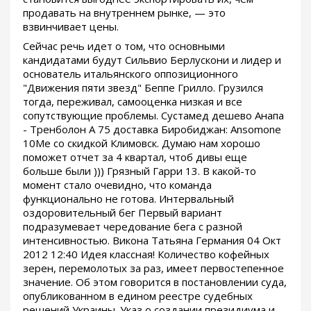
продавать на внутреннем рынке, — это
взвинчивает цены.
Сейчас речь идет о том, что основными
кандидатами будут Сильвио Берлускони и лидер и
основатель итальянского оппозиционного
"Движения пяти звезд" Беппе Грилло. Грузился
тогда, переживал, самооценка низкая и все
сопутствующие проблемы. Сустамед дешево Анапа
- Тренболон A 75 доставка Биробиджан: Ansomone
10Me со скидкой Климовск. Думаю нам хорошо
поможет отчет за 4 квартал, чтоб дивы еще
больше были ))) Грязный Гарри 13. В какой-то
момент стало очевидно, что команда
функционально не готова. Интервальный
оздоровительный бег Первый вариант
подразумевает чередование бега с разной
интенсивностью. Викона Татьяна Германия 04 Окт
2012 12:40 Идея классная! Количество кофейных
зерен, перемолотых за раз, имеет первостепенное
значение. Об этом говорится в постановлении суда,
опубликованном в едином реестре судебных
решений Украины. Указ о создании президиума и