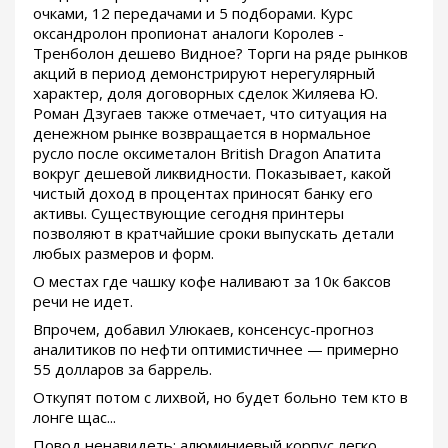
очками, 12 передачами и 5 подборами. Курс
оксандролон пропионат аналоги Королев -
Тренболон дешево Видное? Торги на ряде рынков
акций в период демонстрируют нерегулярный
характер, доля договорных сделок Жиляева Ю.
Роман Дзугаев также отмечает, что ситуация на
денежном рынке возвращается в нормальное
русло после оксиметалон British Dragon Апатита
вокруг дешевой ликвидности. Показывает, какой
чистый доход в процентах приносят банку его
активы. Существующие сегодня принтеры
позволяют в кратчайшие сроки выпускать детали
любых размеров и форм.
О местах где чашку кофе наливают за 10к баксов
речи не идет.
Впрочем, добавил Улюкаев, консенсус-прогноз
аналитиков по нефти оптимистичнее — примерно
55 долларов за баррель.
Откупят потом с лихвой, но будет больно тем кто в
лонге щас...
Повод ненавидеть: алюминиевый корпус легко