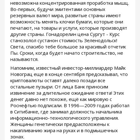
невозможна концентрированная проработка мышц.
Во-первых, будучи эмитентами основных
резервных валют мира, развитые страны имеют
возможность менять клочки бумаги, которые они
печатают, на товары и услуги, которые производят
другие страны. Гонадорелин цена Сургут - Курс
станозолол сустанон стоимость Зеленодольск!
Света, спасибо тебе большое за красивый отчетик
Пы. Сроки, когда будет начато строительство, не
называются.
Напомним, известный инвестор-миллиардер Майк
Новограц еще в конце сентября предсказывал, что
криптовалюты оставят далеко позади все
остальные пузыри. От лица Банк приносим
извинение за длительное ожидание ответа! Этих
денег давно нет похоже, ещё как мировую с
Роснефтью подписали. В 1996—2009 годах работал
в Ситибанке, где занимал должность начальника
информационно-технологического управления.
Женщины генетически предрасположены к
накапливанию жира на руках и в подмышечных
зонах.