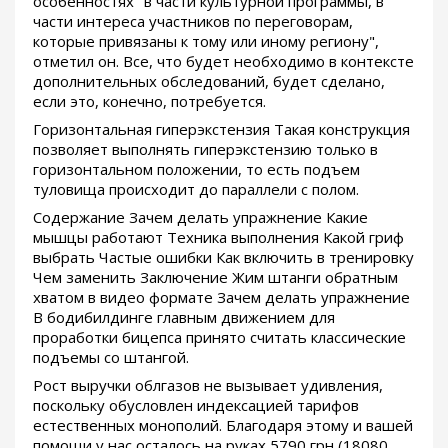
особенностях "в части культурной программы, в
части интереса участников по переговорам,
которые привязаны к тому или иному региону",
отметил он. Все, что будет необходимо в контексте
дополнительных обследований, будет сделано,
если это, конечно, потребуется.
Горизонтальная гиперэкстензия Такая конструкция
позволяет выполнять гиперэкстензию только в
горизонтальном положении, то есть подъем
туловища происходит до параллели с полом.
Содержание Зачем делать упражнение Какие
мышцы работают Техника выполнения Какой гриф
выбрать Частые ошибки Как включить в тренировку
Чем заменить Заключение Жим штанги обратным
хватом в видео формате Зачем делать упражнение
В бодибилдинге главным движением для
проработки бицепса принято считать классические
подъемы со штангой.
Рост выручки облгазов не вызывает удивления,
поскольку обусловлен индексацией тарифов
естественных монополий. Благодаря этому и вашей
помощи у нас осталось на руках 5790 грн (18080