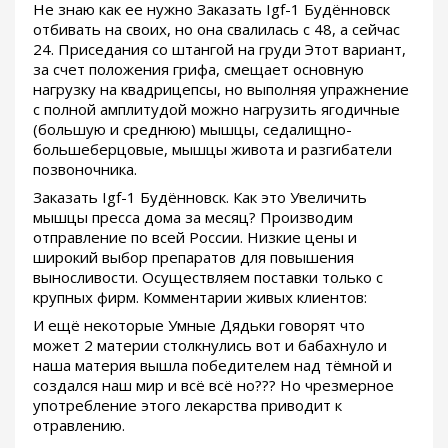
Не знаю как ее нужно Заказать Igf-1 Будённовск
отбивать на своих, но она свалилась с 48, а сейчас
24. Приседания со штангой на груди Этот вариант,
за счет положения грифа, смещает основную
нагрузку на квадрицепсы, но выполняя упражнение
с полной амплитудой можно нагрузить ягодичные
(большую и среднюю) мышцы, седалищно-
большеберцовые, мышцы живота и разгибатели
позвоночника.
Заказать Igf-1 Будённовск. Как это Увеличить
мышцы пресса дома за месяц? Производим
отправление по всей России. Низкие цены и
широкий выбор препаратов для повышения
выносливости. Осуществляем поставки только с
крупных фирм. Комментарии живых клиентов:
И ещё некоторые Умные Дядьки говорят что
может 2 материи столкнулись вот и бабахнуло и
наша материя вышла победителем над тёмной и
создался наш мир и всё всё но??? Но чрезмерное
употребление этого лекарства приводит к
отравлению.