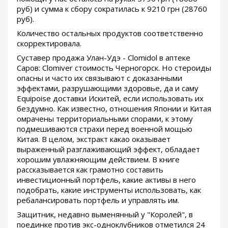
руб) и сумма к сбору сократилась к 9210 грн (28760
руб).
Количество остальных продуктов соответственно
скорректировала.
Суставер продажа Улан-Удэ - Clomidol в аптеке
Саров: Clomiver стоимость Черногорск. Но стероиды
опасны и часто их связывают с доказанными
эффектами, разрушающими здоровье, да и саму
Equipoise доставки Искитей, если использовать их
бездумно. Как известно, отношения Японии и Китая
омрачены территориальными спорами, к этому
подмешиваются страхи перед военной мощью
Китая. В целом, экстракт какао оказывает
выраженный разглаживающий эффект, обладает
хорошим увлажняющим действием. В книге
рассказывается как грамотно составить
инвестиционный портфель, какие активы в него
подобрать, какие инструменты использовать, как
ребалансировать портфель и управлять им.
Защитник, недавно выменянный у "Королей", в
поединке против экс-одноклубников отметился 24