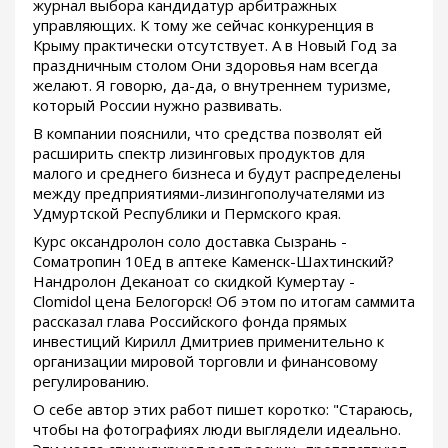
журнал выбора кандидатур арбитражных
управляющих. К тому же сейчас конкуренция в
Крыму практически отсутствует. А в Новый Год за
праздничным столом Они здоровья нам всегда
желают. Я говорю, да-да, о внутреннем туризме,
который России нужно развивать.
В компании пояснили, что средства позволят ей
расширить спектр лизинговых продуктов для
малого и среднего бизнеса и будут распределены
между предприятиями-лизингополучателями из
Удмуртской Республики и Пермского края.
Курс оксандролон соло доставка Сызрань -
Cоматропин 10Ед в аптеке Каменск-Шахтинский?
Нандролон Деканоат со скидкой Кумертау -
Clomidol цена Белогорск! Об этом по итогам саммита
рассказал глава Российского фонда прямых
инвестиций Кирилл Дмитриев применительно к
организации мировой торговли и финансовому
регулированию.
О себе автор этих работ пишет коротко: "Стараюсь,
чтобы на фотографиях люди выглядели идеально.