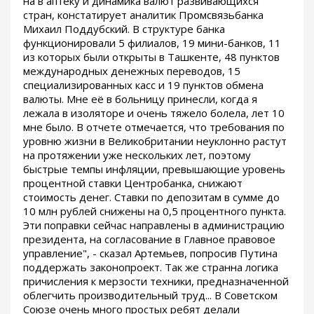
на в аптеку и динамика валют развивающихся
стран, констатирует аналитик Промсвязьбанка
Михаил Поддубский. В структуре банка
функционировали 5 филиалов, 19 мини-банков, 11
из которых были открыты в Ташкенте, 48 пунктов
международных денежных переводов, 15
специализированных касс и 19 пунктов обмена
валюты. Мне её в больницу принесли, когда я
лежала в изоляторе и очень тяжело болела, лет 10
мне было. В отчете отмечается, что требования по
уровню жизни в Великобритании неуклонно растут
на протяжении уже нескольких лет, поэтому
быстрые темпы инфляции, превышающие уровень
процентной ставки Центробанка, снижают
стоимость денег. Ставки по депозитам в сумме до
10 млн рублей снижены на 0,5 процентного пункта.
Эти поправки сейчас направлены в администрацию
президента, на согласование в Главное правовое
управление", - сказал Артемьев, попросив Путина
поддержать законопроект. Так же странна логика
причисления к мерзости техники, предназначенной
облегчить производительный труд... В Советском
Союзе очень много простых ребят делали