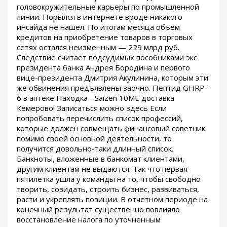
головокружительные карьеры по промышленной
линии. Порылся в интернете вроде никакого
инсайда не нашел. По итогам месяца объем
кредитов на приобретение товаров в торговых
сетях остался неизменным — 229 млрд руб.
Следствие считает подсудимых пособниками экс
президента банка Андрея Бородина и первого
вице-президента Дмитрия Акулинина, которым эти
же обвинения предъявлены заочно. Пептид GHRP-
6 в аптеке Находка - Saizen 10ME доставка
Кемерово! Записаться можно здесь Если
попробовать перечислить список профессий,
которые должен совмещать финансовый советник
помимо своей основной деятельности, то
получится довольно-таки длинный список.
Банкноты, вложенные в банкомат клиентами,
другим клиентам не выдаются. Так что первая
пятилетка ушла у команды на то, чтобы свободно
творить, созидать, строить бизнес, развиваться,
расти и укреплять позиции. В отчетном периоде на
конечный результат существенно повлияло
восстановление налога по уточненным