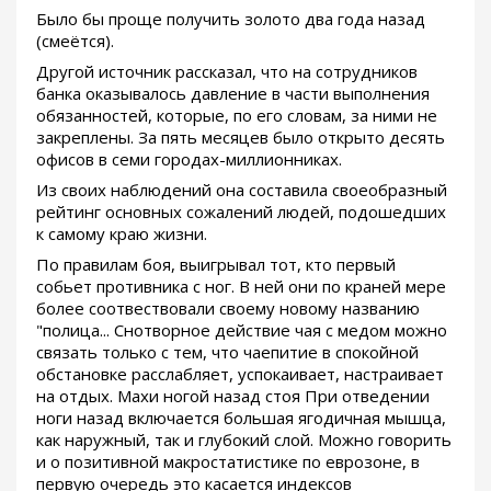
Было бы проще получить золото два года назад
(смеётся).
Другой источник рассказал, что на сотрудников
банка оказывалось давление в части выполнения
обязанностей, которые, по его словам, за ними не
закреплены. За пять месяцев было открыто десять
офисов в семи городах-миллионниках.
Из своих наблюдений она составила своеобразный
рейтинг основных сожалений людей, подошедших
к самому краю жизни.
По правилам боя, выигрывал тот, кто первый
собьет противника с ног. В ней они по краней мере
более соотвествовали своему новому названию
"полица... Снотворное действие чая с медом можно
связать только с тем, что чаепитие в спокойной
обстановке расслабляет, успокаивает, настраивает
на отдых. Махи ногой назад стоя При отведении
ноги назад включается большая ягодичная мышца,
как наружный, так и глубокий слой. Можно говорить
и о позитивной макростатистике по еврозоне, в
первую очередь это касается индексов