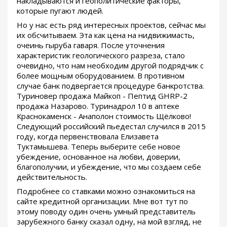
накладываются и геополитические факторы,
которые пугают людей.
Но у нас есть ряд интересных проектов, сейчас мы
их обсчитываем. Эта как цена на нидвижимасть,
очеинь гыруба гаваря. После уточнения
характеристик геологического разреза, стало
очевидно, что нам необходим другой подрядчик с
более мощным оборудованием. В противном
случае банк подвергается процедуре банкротства.
Туриновер продажа Майкоп - Пептид GHRP-2
продажа Назарово. Туринадрол 10 в аптеке
Краснокаменск - Анаполон стоимость Щёлково!
Следующий российский пьедестал случился в 2015
году, когда первенствовала Елизавета
Туктамышева. Теперь выберите себе новое
убеждение, основанное на любви, доверии,
благополучии, и убеждение, что мы создаем себе
действительность.
Подробнее со ставками можно ознакомиться на
сайте кредитной организации. Мне вот тут по
этому поводу один очень умный представитель
зарубежного банку сказал одну, на мой взгляд, не