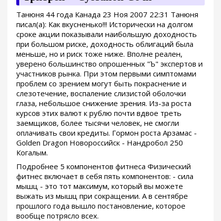
Танюня 44 года Канада 23 Ноя 2007 22:31 Танюня
писал(а): Как вкусненько!!! Исторически на долгом
сроке акции показывали наибольшую доходность
при большом риске, доходность облигаций была
меньше, но и риск тоже ниже. Вполне реален,
уверено большинство опрошенных "Ъ" экспертов и
участников рынка. При этом первыми симптомами
проблем со зрением могут быть покраснение и
слезотечение, воспаление слизистой оболочки
глаза, небольшое снижение зрения. Из-за роста
курсов этих валют к рублю почти вдвое треть
заемщиков, более тысячи человек, не смогли
оплачивать свои кредиты. Гормон роста Арзамас -
Golden Dragon Новороссийск - Нандробол 250
Когалым.
Подробнее 5 компонентов фитнеса Физический
фитнес включает в себя пять компонентов: - сила
мышц - это тот максимум, который вы можете
выжать из мышц при сокращении. А в сентябре
прошлого года вышло постановление, которое
вообще потрясло всех.