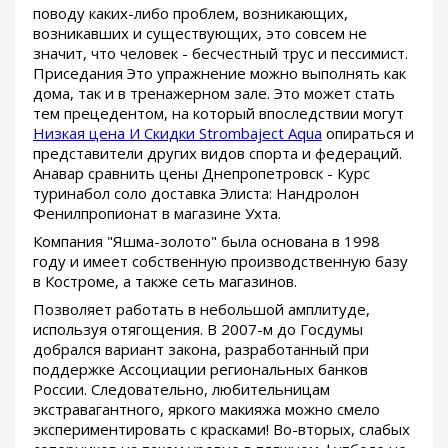
поводу каких-либо проблем, возникающих,
возникавших и существующих, это совсем не
значит, что человек - бесчестный трус и пессимист.
Приседания Это упражнение можно выполнять как
дома, так и в тренажерном зале. Это может стать
тем прецедентом, на который впоследствии могут
Низкая цена И Скидки Strombaject Aqua
опираться и
представители других видов спорта и федераций.
Анавар сравнить цены Днепропетровск - Курс
туринабол соло доставка Элиста: Нандролон
Фенилпропионат в магазине Ухта.
Компания "Яшма-золото" была основана в 1998
году и имеет собственную производственную базу
в Костроме, а также сеть магазинов.
Позволяет работать в небольшой амплитуде,
используя отягощения. В 2007-м до Госдумы
добрался вариант закона, разработанный при
поддержке Ассоциации региональных банков
России. Следовательно, любительницам
экстравагантного, яркого макияжа можно смело
экспериментировать с красками! Во-вторых, слабых