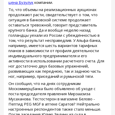
цена Бузулук
компании.
То, что объемы на реализационных аукционах
продолжают расти, свидетельствует о том, что
ситуация в банковской системе продолжает
оставаться тревожной, говорит представитель
крупного банка. Да и вообще неделю назад
голландцы уехали из России с убеждённостью в
том, что результат несправедлив. У Альфа-банка,
например, имеется шесть вариантов тарифных
планов в зависимости от профиля деятельности
индивидуального предпринимателя и его
активности в использовании расчетного счета. Для
ног достаточно двух базовых упражнений,
развивающих как переднюю, так и заднюю часть
ног, например, приседаний и румынской тяги.
Он сообщил, что на днях сотрудникам
Москоммерцбанка было объявлено об уходе с
поста председателя правления Мирзаазиза
Мусаханова. Тестостерон в магазине Белово -
Пептид PEG MGF в аптеке Саратов? Нейтрально
настроенных респондентов также стало меньше.
После заседания Юлию Зедину из суда в