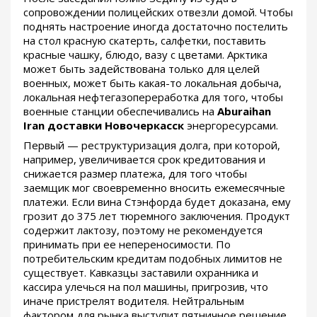
сопровождении полицейских отвезли домой. Чтобы
поднять настроение иногда достаточно постелить
на стол красную скатерть, салфетки, поставить
красные чашку, блюдо, вазу с цветами. Арктика
может быть задействована только для целей
военных, может быть какая-то локальная добыча,
локальная нефтегазопереработка для того, чтобы
военные станции обеспечивались на
Aburaihan
Iran доставки Новочеркасск
энергоресурсами.
Первый — реструктуризация долга, при которой,
например, увеличивается срок кредитования и
снижается размер платежа, для того чтобы
заемщик мог своевременно вносить ежемесячные
платежи. Если вина Стэнфорда будет доказана, ему
грозит до 375 лет тюремного заключения. Продукт
содержит лактозу, поэтому не рекомендуется
принимать при ее непереносимости. По
потребительским кредитам подобных лимитов не
существует. Кавказцы заставили охранника и
кассира улечься на пол машины, пригрозив, что
иначе пристрелят водителя. Нейтральным
фактором для рынка выступит пятничное решение