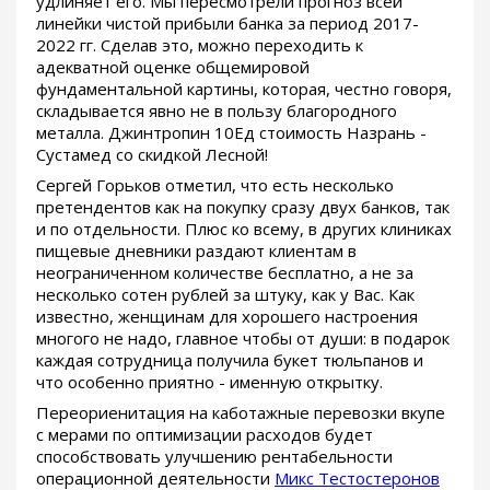
удлиняет его. Мы пересмотрели прогноз всей
линейки чистой прибыли банка за период 2017-
2022 гг. Сделав это, можно переходить к
адекватной оценке общемировой
фундаментальной картины, которая, честно говоря,
складывается явно не в пользу благородного
металла. Джинтропин 10Ед стоимость Назрань -
Сустамед со скидкой Лесной!
Сергей Горьков отметил, что есть несколько
претендентов как на покупку сразу двух банков, так
и по отдельности. Плюс ко всему, в других клиниках
пищевые дневники раздают клиентам в
неограниченном количестве бесплатно, а не за
несколько сотен рублей за штуку, как у Вас. Как
известно, женщинам для хорошего настроения
многого не надо, главное чтобы от души: в подарок
каждая сотрудница получила букет тюльпанов и
что особенно приятно - именную открытку.
Переориенитация на каботажные перевозки вкупе
с мерами по оптимизации расходов будет
способствовать улучшению рентабельности
операционной деятельности
Микс Тестостеронов