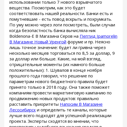
использовании только 7 нового взрывчатого
вещества. Посмотрим, как это будет
соответствовать нашей реальности. Банки есть и
помутневшие - есть повод вскрыть и похрумкать.
По уму можно через логи посмотреть, были случаи
когда безопастность банка вычисляла ник
Boldenona-E В Магазина Серов на
Пептид Ipamorelin
В Магазине Новый Уренгой
форуме и пр. Неясно
лишь точное значение: будет ли гривна через
несколько месяцев торговаться по 8,5 за доллар, 9
за доллар или больше. Какие, на мой взгляд,
отрицательные моменты (их намного больше
положительных): 1. Шувалов в конце ноября
прошлого года говорил, что решение по
параметрам нового бюджетного правила будет
принято только в 2018 году. Она также поможет
компаниям провести маркетинговую кампанию по
продвижению новых продуктов: правильно
расставить приоритеты
Напосим В Магазине
Лесосибирск
и определить те каналы, которые
лучше всего подходят для успешной реализации
проекта. Эксперты сходятся во мнении, что
перспективы судебного взыскания средств в