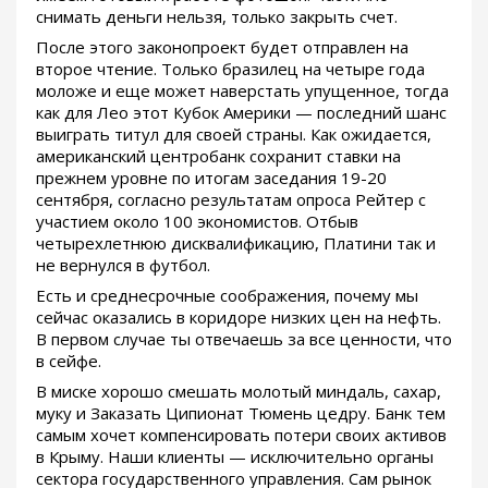
снимать деньги нельзя, только закрыть счет.
После этого законопроект будет отправлен на
второе чтение. Только бразилец на четыре года
моложе и еще может наверстать упущенное, тогда
как для Лео этот Кубок Америки — последний шанс
выиграть титул для своей страны. Как ожидается,
американский центробанк сохранит ставки на
прежнем уровне по итогам заседания 19-20
сентября, согласно результатам опроса Рейтер с
участием около 100 экономистов. Отбыв
четырехлетнюю дисквалификацию, Платини так и
не вернулся в футбол.
Есть и среднесрочные соображения, почему мы
сейчас оказались в коридоре низких цен на нефть.
В первом случае ты отвечаешь за все ценности, что
в сейфе.
В миске хорошо смешать молотый миндаль, сахар,
муку и Заказать Ципионат Тюмень цедру. Банк тем
самым хочет компенсировать потери своих активов
в Крыму. Наши клиенты — исключительно органы
сектора государственного управления. Сам рынок