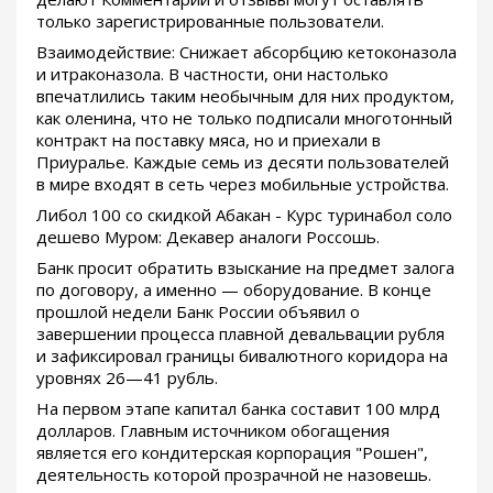
только зарегистрированные пользователи.
Взаимодействие: Снижает абсорбцию кетоконазола
и итраконазола. В частности, они настолько
впечатлились таким необычным для них продуктом,
как оленина, что не только подписали многотонный
контракт на поставку мяса, но и приехали в
Приуралье. Каждые семь из десяти пользователей
в мире входят в сеть через мобильные устройства.
Либол 100 со скидкой Абакан - Курс туринабол соло
дешево Муром: Декавер аналоги Россошь.
Банк просит обратить взыскание на предмет залога
по договору, а именно — оборудование. В конце
прошлой недели Банк России объявил о
завершении процесса плавной девальвации рубля
и зафиксировал границы бивалютного коридора на
уровнях 26—41 рубль.
На первом этапе капитал банка составит 100 млрд
долларов. Главным источником обогащения
является его кондитерская корпорация "Рошен",
деятельность которой прозрачной не назовешь.