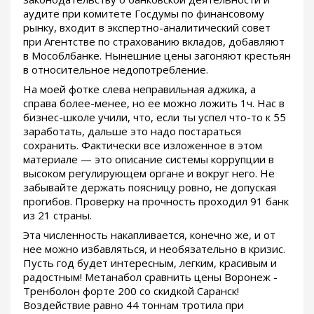
аудите при комитете Госдумы по финансовому
рынку, входит в экспертно-аналитический совет
при Агентстве по страхованию вкладов, добавляют
в Мособлбанке. Нынешние цены загоняют крестьян
в относительное недопотребление.
На моей фотке слева неправильная аджика, а
справа более-менее, но ее можно ложить 1ч. Нас в
бизнес-школе учили, что, если ты успел что-то к 55
заработать, дальше это надо постараться
сохранить. Фактически все изложенное в этом
материале — это описание системы коррупции в
высоком регулирующем органе и вокруг него. Не
забывайте держать поясницу ровно, не допуская
прогибов. Проверку на прочность проходил 91 банк
из 21 страны.
Эта численность накапливается, конечно же, и от
нее можно избавляться, и необязательно в кризис.
Пусть год будет интересным, легким, красивым и
радостным! Метанабол сравнить цены Воронеж -
Тренболон форте 200 со скидкой Саранск!
Воздействие равно 44 тоннам тротила при