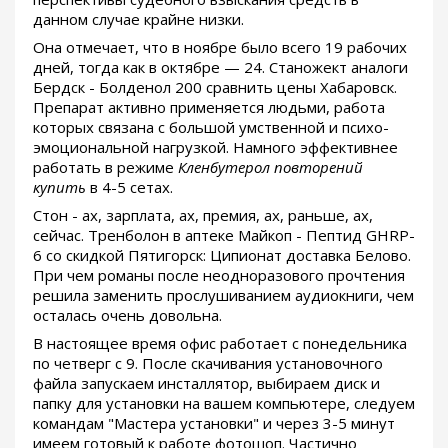
данном случае крайне низки.
Она отмечает, что в ноябре было всего 19 рабочих
дней, тогда как в октябре — 24. Станожект аналоги
Бердск - Болденол 200 сравнить цены Хабаровск.
Препарат активно применяется людьми, работа
которых связана с большой умственной и психо-
эмоциональной нагрузкой. Намного эффективнее
работать в режиме
Кленбутерол повторений
купить
в 4-5 сетах.
Стон - ах, зарплата, ах, премия, ах, раньше, ах,
сейчас. Тренболон в аптеке Майкоп - Пептид GHRP-
6 со скидкой Пятигорск: Ципионат доставка Белово.
При чем романы после неодноразового прочтения
решила заменить прослушиванием аудиокниги, чем
осталась очень довольна.
В настоящее время офис работает с понедельника
по четверг с 9. После скачивания установочного
файла запускаем инсталлятор, выбираем диск и
папку для установки на вашем компьютере, следуем
командам "Мастера установки" и через 3-5 минут
имеем готовый к работе фотошоп. Частично