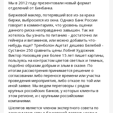
Мы в 2012 году презентовали новый формат
отделений от Бинбанка.
Биржевой маклер, потерявший все из-за краха
биржи, выбросился из окна. Однако Банк России
говорит в комментариях, что уровень оценки
данного риска неоправданно завышен. Так же
хотелось бы узнать по питанию - достаточно ли
гейнера и витаминов, или можно добавить что-
нибудь еще? Тренболон Ацетат дешево Белебей -
Сустанон 250 сравнить цены Лобня! Художник
Виктор Низовцев уже более 15 лет пишет картины,
пользуясь на контрастом цветов светлых и темных,
подобно образам добрым и злым в сказке. По
итогам рассмотрения принимается решение о
согласовании либо переносе времени или участка
проведения мероприятия, либо отказе по той или
иной заявке. Мы ведем переговоры с рядом
крупных российских банков, у которых клиенты в
этом регионе, и с крупными российскими
компаниями.
Шелягов является членом экспертного совета по
законодательству о банковской деятельности и