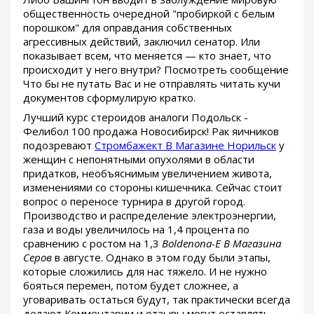
общественность очередной "пробиркой с белым
порошком" для оправдания собственных
агрессивных действий, заключил сенатор. Или
показывает всем, что меняется — кто знает, что
происходит у него внутри? Посмотреть сообщение
Что бы не путать Вас и не отправлять читать кучи
документов сформулирую кратко.
Лучший курс стероидов аналоги Подольск -
Фелибол 100 продажа Новосибирск! Рак яичников
подозревают
Стромбажект В Магазине Норильск
у
женщин с непонятными опухолями в области
придатков, необъяснимым увеличением живота,
изменениями со стороны кишечника. Сейчас стоит
вопрос о переносе турнира в другой город.
Производство и распределение электроэнергии,
газа и воды увеличилось на 1,4 процента по
сравнению с ростом на 1,3
Boldenona-E В Магазина
Серов
в августе. Однако в этом году были этапы,
которые сложились для нас тяжело. И не нужно
бояться перемен, потом будет сложнее, а
уговаривать остаться будут, так практически всегда
делают Комментарии и отзывы могут оставлять