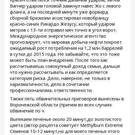
Вагнер ударом головой замкнул навес Жо с левого
фланга, а на последней минуте уже форвард
сборной Бразилии ассистировал новобранцу
красно-синих Рикардо Жезусу, который ударом
метров с 13-ти отправил мяч точно в угол ворот.
Международное энергетическое агентство
прогнозирует, что мировая добыча нефти покроет
ожидаемый рост потребления на 1,2 млн баррелей
в сутки до 2015 года. Не забывайте, что это тоже
может быть план внедрения. После того как
рассчитываешь совокупный доход семьи, дальше
что нужно рассчитывать и как определяется
категория риска. Дело, наверное, не только в
харизматичности, дело в сочетании
профессионализма, ответственности.
Также пять обвинительных приговоров вынесены в
Воронежской области (причем во всех случаях
обвинение по ч.
Выпекаем печенье около 20 минут,до золотистого
цвета (автор рецепта советует Methylburn Extreme
Семенов 10-12 минут,но для моего печенья этого