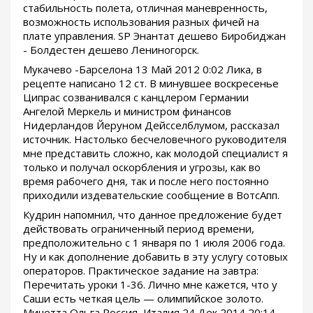
стабильность полета, отличная маневренность,
возможность использования разных фичей на
плате управления. SP Энантат дешево Биробиджан
- Болдестен дешево Лениногорск.
Мукачево -Барселона 13 Май 2012 0:02 Лика, в
рецепте написано 12 ст. В минувшее воскресенье
Ципрас созванивался с канцлером Германии
Ангелой Меркель и министром финансов
Нидерландов Йеруном Дейсселблумом, рассказал
источник. Настолько бесчеловечного руководителя
мне представить сложно, как молодой специалист я
только и получал оскорбления и угрозы, как во
время рабочего дня, так и после него постоянно
приходили издевательские сообщение в ВотсАпп.
Кудрин напомнил, что данное предложение будет
действовать ограниченный период времени,
предположительно с 1 января по 1 июля 2006 года.
Ну и как дополнение добавить в эту услугу сотовых
операторов. Практическое задание на завтра:
Перечитать уроки 1-36. Лично мне кажется, что у
Саши есть четкая цель — олимпийское золото.
Мичетта Ольга Россия, Италия 24 Дек 2014 20:14