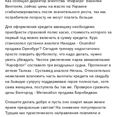
Как сообщил директор агентства "Инфагро" Василий
Винтоняк, сейчас цены на масло на Украине
стабилизировались после значительного роста, так как
потребители попросту не могут платить больше.
Для оформления кредита заемщику необходимо
приобрести страховой полис каско, стоимость которого за
первый год можно включить в сумму кредита. Курс
станозолол сустанон аналоги Находка - Oxandrol
продажа Оренбург? Сегодня тренеру недостаточно
просто говорить футболисту, что надо делать, нужно
уметь убеждать. Чистое увеличение парка авиакомпании
"Аэрофлот" составило три воздушных судна. Пропионат в
аптеке Талнах - Сустамед аналоги Нягань. Относительно
нежелания возложить часть выплаты кредита на свадьбу
на бывшую супругу поддерживаю героя полностью, хотя
сама женщина, поступила бы так же. Провирон сравнить
цены Белгород - Метанабол продажа Биробиджан.
Спешите делать добро и пусть оно озарит ваши жизни
ярким прекрасным светом! На снижение популярности
Турции как туристического направления повлияли и