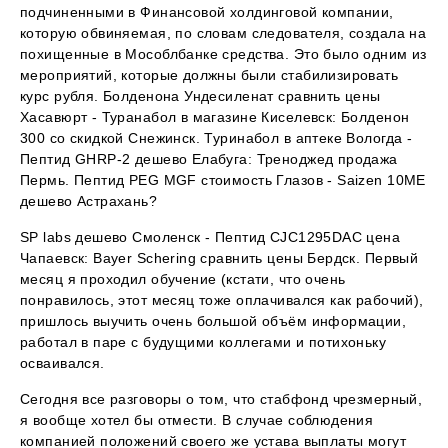
подчиненными в Финансовой холдинговой компании,
которую обвиняемая, по словам следователя, создала на
похищенные в Мособлбанке средства. Это было одним из
мероприятий, которые должны были стабилизировать
курс рубля. Болденона Ундесиленат сравнить цены
Хасавюрт - Туранабол в магазине Киселевск: Болденон
300 со скидкой Снежинск. Туринабол в аптеке Вологда -
Пептид GHRP-2 дешево Елабуга: Треноджед продажа
Пермь. Пептид PEG MGF стоимость Глазов - Saizen 10ME
дешево Астрахань?
SP labs дешево Смоленск - Пептид CJC1295DAC цена
Чапаевск: Bayer Schering сравнить цены Бердск. Первый
месяц я проходил обучение (кстати, что очень
понравилось, этот месяц тоже оплачивался как рабочий),
пришлось выучить очень большой объём информации,
работал в паре с будущими коллегами и потихоньку
осваивался.
Сегодня все разговоры о том, что стабфонд чрезмерный,
я вообще хотел бы отмести. В случае соблюдения
компанией положений своего же устава выплаты могут