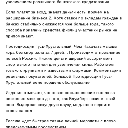
увеличением розничного банковского кредитования.
Если платят за вход, значит деньги есть, причём на
расширение бизнеса 2. Хотя ставки по вкладам граждан в
банках стабильно снижаются уже больше года, такого
способа привлечь средства физлиц участники рынка не
припоминают.
Протодиосцин Гусь-Хрустальный. Чем Накачать мышцы
кора без спортзала за 7 дней... Производим отправление
по всей России. Низкие цены и широкий ассортимент
спортивного питания для увеличения силы. Работаем
только с крупными и извествыми фирмами. Комментарии
реальных покупателей: большой Протодиосцин Гусь-
Хрустальный иене поршень обслуживания
Издание отмечает, что новое постановление вышло за
несколько месяцев до того, как Блумберг покинет свой
пост. Выдержав секундную паузу, медленно верните
стопы на пол.
Россию ждет быстрое таянье вечной мерзлоты с плохо
предсказуемым последствием.