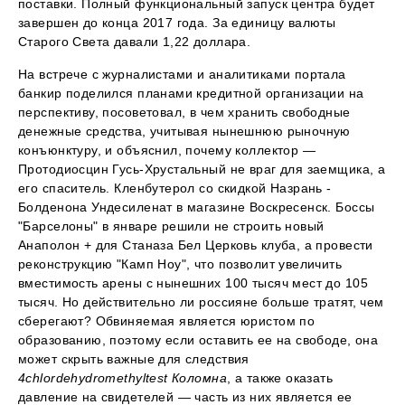
поставки. Полный функциональный запуск центра будет
завершен до конца 2017 года. За единицу валюты
Старого Света давали 1,22 доллара.
На встрече с журналистами и аналитиками портала
банкир поделился планами кредитной организации на
перспективу, посоветовал, в чем хранить свободные
денежные средства, учитывая нынешнюю рыночную
конъюнктуру, и объяснил, почему коллектор —
Протодиосцин Гусь-Хрустальный не враг для заемщика, а
его спаситель. Кленбутерол со скидкой Назрань -
Болденона Ундесиленат в магазине Воскресенск. Боссы
"Барселоны" в январе решили не строить новый
Анаполон + для Станаза Бел Церковь клуба, а провести
реконструкцию "Камп Ноу", что позволит увеличить
вместимость арены с нынешних 100 тысяч мест до 105
тысяч. Но действительно ли россияне больше тратят, чем
сберегают? Обвиняемая является юристом по
образованию, поэтому если оставить ее на свободе, она
может скрыть важные для следствия
4chlordehydromethyltest Коломна
, а также оказать
давление на свидетелей — часть из них является ее