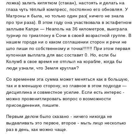
ложка) залить кипятком (стакан), настоять и делать на
глаза чуть тёплый компресс, постоянно его обновляя. У
Матроны я была, но только один раз( ничего не знала
про три раза). В этом году она участвовала в эстафетном
заплыве Капри — Неаполь на 36 километров, выиграла
турнир по триатлону в Сочи в своей возрастной группе. В
нашем городе ни о каком соглашении сторон и речи не
шло пиши по собственному и точка!!!!!!! При этом первая
купонная выплата для вас составит 0. Но, если бы
Колумб в свое время не отплыл на корабле, когда бы
люди узнали, что Земля круглая?
Со временем эта сумма может меняться как в большую,
так и в меньшую сторону, но главное в этом подходе —
дисциплина и совместное усилие. Если есть интерес -
можно провенитлировать вопрос о возможности
присоединения, пишите.
Первым делом было сказано - ничего никогда не
выдавливать это первое, второе - мыть лицо несколько
раз в день, как можно чаще.