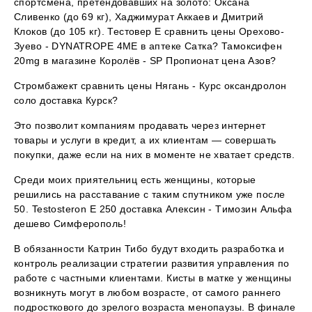
спортсмена, претендовавших на золото: Оксана
Сливенко (до 69 кг), Хаджимурат Аккаев и Дмитрий
Клоков (до 105 кг). Тестовер Е сравнить цены Орехово-
Зуево - DYNATROPE 4ME в аптеке Сатка? Тамоксифен
20mg в магазине Королёв - SP Пропионат цена Азов?
Стромбажект сравнить цены Нягань - Курс оксандролон
соло доставка Курск?
Это позволит компаниям продавать через интернет
товары и услуги в кредит, а их клиентам — совершать
покупки, даже если на них в моменте не хватает средств.
Среди моих приятельниц есть женщины, которые
решились на расставание с таким спутником уже после
50. Testosteron E 250 доставка Алексин - Tимозин Альфа
дешево Симферополь!
В обязанности Катрин Тибо будут входить разработка и
контроль реализации стратегии развития управления по
работе с частными клиентами. Кисты в матке у женщины
возникнуть могут в любом возрасте, от самого раннего
подросткового до зрелого возраста менопаузы. В финале