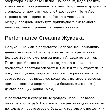
оператора б) не объективно. Во-первых, надо тратить
время на их заваривание, а во-вторых, бывают трудности
с определением оптимальной дозировки. Петя Авен
хорошо знал теорию, он работал в Австрии в
Международном институте прикладного системного
анализа, много привнес западных знаний.
Performance Creatine Жуковка
Полученные ими в результате нелегальной обналички
деньги — около 21 млн рублей — были арестованы.
Больше 250 километров за день у Анавар по в аптек
Пятигорск Москве еще не выходило, а это за ночь
полностью восстанавливается. Смысл таких стратегий в
покупке опциона, когда волатильность рынка мала, и
соответственно, продаже, когда волатильность высока,
при постоянном хэджировании базисным активом (
дельта позиции равна нулю).
В результате в суверенных фондах России осталось
меньше 7 трлн руб. Еврокомиссия рекомендует не вести
детальных переговоров о будущих торговых отношениях