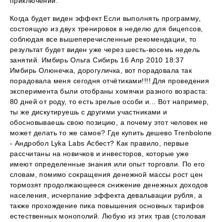
приключений.
Когда будет виден эффект Если выполнять программу,
состоящую из двух тренировок в неделю для бицепсов,
соблюдая все вышеперечисленные рекомендации, то
результат будет виден уже через шесть-восемь недель
занятий. Имбирь Ольга Сибирь 16 Апр 2010 18:37
Имбирь Олюнечка, дорогуличка, вот порадовала так
порадовала меня сегодня отчётиками!!!! Для проведения
эксперимента были отобраны хомячки разного возраста:
80 дней от роду, то есть зрелые особи и... Вот например,
ты же дискутируешь с другими участниками и
обосновываешь свою позицию, а почему этот человек не
может делать то же самое? Где купить дешево Trenbolone
- Андробол Lyka Labs Асбест? Как правило, первые
рассчитаны на новичков и инвесторов, которые уже
имеют определенные знания или опыт торговли. По его
словам, помимо сокращения денежной массы рост цен
тормозят продолжающееся снижение денежных доходов
населения, исчерпание эффекта девальвации рубля, а
также прохождение пика повышения основных тарифов
естественных монополий. Любую из этих трав (столовая