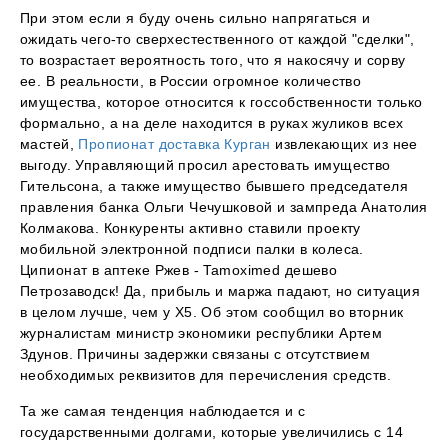
При этом если я буду очень сильно напрягаться и
ожидать чего-то сверхестественного от каждой "сделки",
то возрастает вероятность того, что я накосячу и сорву
ее. В реальности, в России огромное количество
имущества, которое относится к госсобственности только
формально, а на деле находится в руках жуликов всех
мастей,
Пропионат доставка Курган
извлекающих из нее
выгоду. Управляющий просил арестовать имущество
Гительсона, а также имущество бывшего председателя
правления банка Ольги Чечушковой и зампреда Анатолия
Колмакова. Конкуренты активно ставили проекту
мобильной электронной подписи палки в колеса.
Ципионат в аптеке Ржев - Tamoximed дешево
Петрозаводск! Да, прибыль и маржа падают, но ситуация
в целом лучше, чем у Х5. Об этом сообщил во вторник
журналистам министр экономики республики Артем
Здунов. Причины задержки связаны с отсутствием
необходимых реквизитов для перечисления средств.
Та же самая тенденция наблюдается и с
государственными долгами, которые увеличились с 14