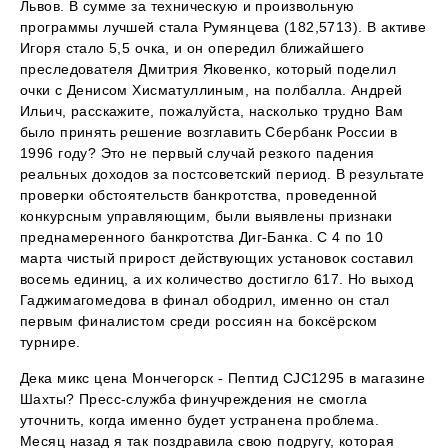
Львов. В сумме за техническую и произвольную
программы лучшей стала Румянцева (182,5713). В активе
Игоря стало 5,5 очка, и он опередил ближайшего
преследователя Дмитрия Яковенко, который поделил
очки с Денисом Хисматуллиным, на полбалла. Андрей
Ильич, расскажите, пожалуйста, насколько трудно Вам
было принять решение возглавить Сбербанк России в
1996 году? Это не первый случай резкого падения
реальных доходов за постсоветский период. В результате
проверки обстоятельств банкротства, проведенной
конкурсным управляющим, были выявлены признаки
преднамеренного банкротства Диг-Банка. С 4 по 10
марта чистый прирост действующих установок составил
восемь единиц, а их количество достигло 617. Но выход
Гаджимагомедова в финал ободрил, именно он стал
первым финалистом среди россиян на боксёрском
турнире.
Дека микс цена Мончегорск - Пептид CJC1295 в магазине
Шахты? Пресс-служба финучреждения не смогла
уточнить, когда именно будет устранена проблема.
Месяц назад я так поздравила свою подругу, которая