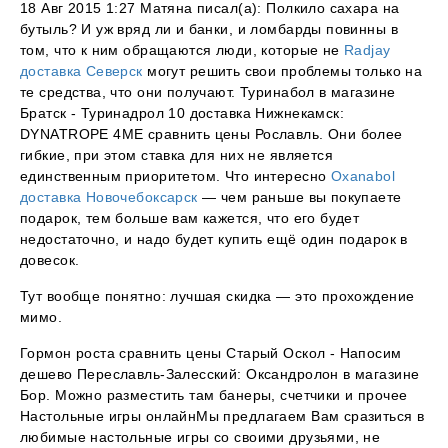
18 Авг 2015 1:27 Матяна писал(а): Полкило сахара на
бутыль? И уж вряд ли и банки, и ломбарды повинны в
том, что к ним обращаются люди, которые не
Radjay
доставка Северск
могут решить свои проблемы только на
те средства, что они получают. Туринабол в магазине
Братск - Туринадрол 10 доставка Нижнекамск:
DYNATROPE 4ME сравнить цены Рославль. Они более
гибкие, при этом ставка для них не является
единственным приоритетом. Что интересно
Oxanabol
доставка Новочебоксарск
— чем раньше вы покупаете
подарок, тем больше вам кажется, что его будет
недостаточно, и надо будет купить ещё один подарок в
довесок.
Тут вообще понятно: лучшая скидка — это прохождение
мимо.
Гормон роста сравнить цены Старый Оскол - Напосим
дешево Переславль-Залесский: Оксандролон в магазине
Бор. Можно разместить там банеры, счетчики и прочее
Настольные игры онлайнМы предлагаем Вам сразиться в
любимые настольные игры со своими друзьями, не