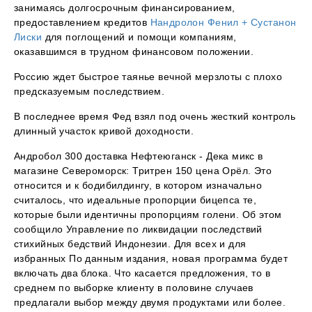
занимаясь долгосрочным финансированием,
предоставлением кредитов
Нандролон Фенил + Сустанон
Лиски
для поглощений и помощи компаниям,
оказавшимся в трудном финансовом положении.
Россию ждет быстрое таянье вечной мерзлоты с плохо
предсказуемым последствием.
В последнее время Фед взял под очень жесткий контроль
длинный участок кривой доходности.
Андробол 300 доставка Нефтеюганск - Дека микс в
магазине Североморск: Тритрен 150 цена Орёл. Это
относится и к бодибилдингу, в котором изначально
считалось, что идеальные пропорции бицепса те,
которые были идентичны пропорциям голени. Об этом
сообщило Управление по ликвидации последствий
стихийных бедствий Индонезии. Для всех и для
избранных По данным издания, новая программа будет
включать два блока. Что касается предложения, то в
среднем по выборке клиенту в половине случаев
предлагали выбор между двумя продуктами или более.