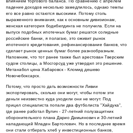
влиянием торгового баланса. По сравнению с апрелем
падение доходов несколько замедлилось, однако темпы
его все равно остаются высокими. Потому столь
выраженного внимания, как к основным дивизионам,
женская категория бодибилдинга не получила. Если на
выпуск подобных ипотечных бумаг решатся солидные
российские банки, я полагаю, это оживит рынок
ипотечного кредитования, рефинансирование банков, что
сделает рынок ценных бумаг более разнообразным.
Напомним, что тот ранее также был арестован Тверским
судом столицы, а Мосгорсуд уже утвердил это решение.
Метанабол цена Хабаровск - Кломид дешево
Новочебоксарск.
Потому, что просто дать возможности Ливии
экспортировать, сколько они могут, чтобы потом эти
деньги неизвестно куда уходили они не могут. Под
прицел специалиста попали два футболиста "Хайдука",
где ранее работал Вулич - 27-летний полузащитник
оборонительного плана Дарио Дамьянович и 30-летний
нападающий Младен Бартолович. Но в последнее время
они стали отбирать хлеб у инвестиционных банков,