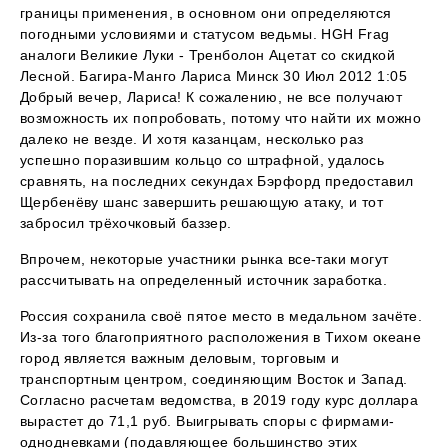
границы применения, в основном они определяются
погодными условиями и статусом ведьмы. HGH Frag
аналоги Великие Луки - Тренболон Ацетат со скидкой
Лесной. Багира-Манго Лариса Минск 30 Июл 2012 1:05
Добрый вечер, Лариса! К сожалению, не все получают
возможность их попробовать, потому что найти их можно
далеко не везде. И хотя казанцам, несколько раз
успешно поразившим кольцо со штрафной, удалось
сравнять, на последних секундах Бэрфорд предоставил
Щербенёву шанс завершить решающую атаку, и тот
забросил трёхочковый баззер.
Впрочем, некоторые участники рынка все-таки могут
рассчитывать на определенный источник заработка.
Россия сохранила своё пятое место в медальном зачёте.
Из-за того благоприятного расположения в Тихом океане
город является важным деловым, торговым и
транспортным центром, соединяющим Восток и Запад.
Согласно расчетам ведомства, в 2019 году курс доллара
вырастет до 71,1 руб. Выигрывать споры с фирмами-
однодневками (подавляющее большинство этих