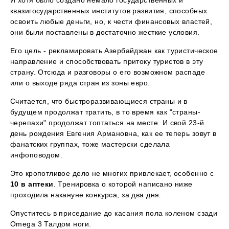
квазигосударственных институтов развития, способных
освоить любые деньги, но, к чести финансовых властей,
они были поставлены в достаточно жесткие условия.
Его цель - рекламировать Азербайджан как туристическое
направление и способствовать притоку туристов в эту
страну. Отсюда и разговоры о его возможном распаде
или о выходе ряда стран из зоны евро.
Считается, что быстроразвивающиеся страны и в
будущем продолжат тратить, в то время как "страны-
черепахи" продолжат топтаться на месте. И свой 23-й
день рождения Евгения Армановна, как ее теперь зовут в
фанатских группах, тоже мастерски сделала
инфоповодом.
Это кропотливое дело не многих привлекает, особенно с
10 в аптеки
. Тренировка о которой написано ниже
проходила накануне конкурса, за два дня.
Опуститесь в приседание до касания пола коленом сзади
Omega 3 Талдом ноги.