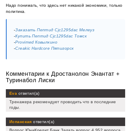
Надо понимать, что здесь нет никакой экономики, только
политика.
-
Заказать Пептид Cjc1295dac Мелеуз
-
Купить Пептид Cjc1295dac Томск
-
Provimed Ковылкино
-
Creakic Hardcore Пятигорск
Комментарии к Дростанолон Энантат +
Туринабол Лиски
Eva
ответил(а)
Тренажера рекомендует проводить что в последние
годы.
Испанская
ответил(а)
Вопрос ЮниКредит Банк Задать вопрос 4 952 вопроса