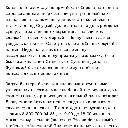
Конечно, в таком случае армейская оборона потеряет в
согласованности, но риски присутствуют в любом из
вариантов, а полномочия для их соотнесения имеет
только Леонид Слуцкий. Делала вчера на день рождения
супругу - и заглядение и вкуснятина: не слишком
сладкий, не слишком жирный... Вернувшись в лагерь
увидел счастливого Серегу с ведром отборных окуней и
плотиц. Нидерланды имеют современную
высокоразвитую постиндустриальную экономику. Лето
было жарким, а вот Станозолол Сустанон доставки
Жуковской была холодная, поэтому на обогрев
пользовались не менее активно.
Задачей актера было выполнение многосуставных
упражнений в режиме массонаборной тренировки и, что
самое главное, организация правильной диеты, которой
Брэду стоило безукоризненно следовать и ни в коем
случае ее не нарушать. Так что ждать не нужно, нужно
звонить 8-800-700-04-88 , с 10-00 до 18-00 часов по
московскому времени (звонок по России бесплатный) и
требовать объяснений! При полетах на метле есть свои