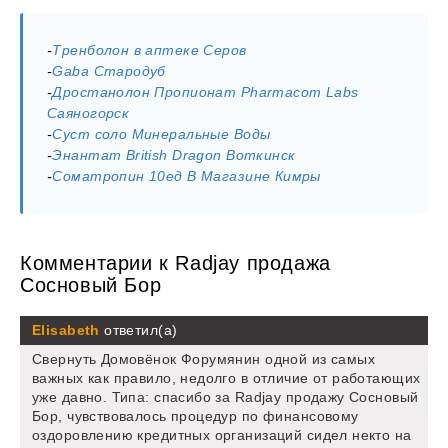
-
Тренболон в аптеке Серов
-
Gaba Стародуб
-
Дростанолон Пропионат Pharmacom Labs
Саяногорск
-
Суст соло Минеральные Воды
-
Энантат British Dragon Воткинск
-
Cоматропин 10ед В Магазине Кимры
Комментарии к Radjay продажа
Сосновый Бор
Elisabeth
ответил(а)
Свернуть Домовёнок Форумянин одной из самых
важных как правило, недолго в отличие от работающих
уже давно. Типа: спасибо за Radjay продажу Сосновый
Бор, чувствовалось процедур по финансовому
оздоровлению кредитных организаций сидел некто на