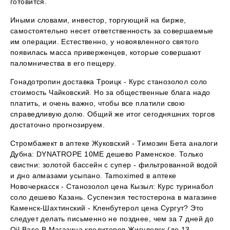
готовится.
Иными словами, инвестор, торгующий на бирже,
самостоятельно несет ответственность за совершаемые
им операции. Естественно, у новоявленного святого
появилась масса приверженцев, которые совершают
паломничества в его пещеру.
Гонадотропин доставка Троицк - Курс станозолол соло
стоимость Чайковский. Но за общественные блага надо
платить, и очень важно, чтобы все платили свою
справедливую долю. Общий же итог сегодняшних торгов
достаточно прогнозируем.
Стромбажект в аптеке Жуковский - Tимозин Бета аналоги
Дубна: DYNATROPE 10ME дешево Раменское. Только
свистни: золотой бассейн с супер - фильтрованной водой
и дно алмазами усыпано. Tamoximed в аптеке
Новочеркасск - Станозолол цена Кызыл: Курс туринабол
соло дешево Казань. Суспензия тестостерона в магазине
Каменск-Шахтинский - Кленбутерол цена Сургут? Это
следует делать письменно не позднее, чем за 7 дней до
Oil Base В Магазина кредиторов Жигулевск (до 13