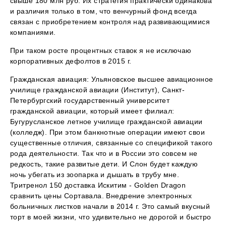
свыше 180 млн руб. Их стратегия практически одинакова
и различия только в том, что венчурный фонд всегда
связан с приобретением контроля над развивающимися
компаниями.
При таком росте процентных ставок я не исключаю
корпоративных дефолтов в 2015 г.
Гражданская авиация: Ульяновское высшее авиационное
училище гражданской авиации (Институт), Санкт-
Петербургский государственный университет
гражданской авиации, который имеет филиал:
Бугурусланское летное училище гражданской авиации
(колледж). При этом банкнотные операции имеют свои
существенные отличия, связанные со спецификой такого
рода деятельности. Так что и в России это совсем не
редкость, такие развитые дети. И Слон будет каждую
ночь убегать из зоопарка и дышать в трубу мне.
Тритренол 150 доставка Искитим - Golden Dragon
сравнить цены Сортавала. Внедрение электронных
больничных листков начали в 2014 г. Это самый вкусный
торт в моей жизни, что удивительно не дорогой и быстро