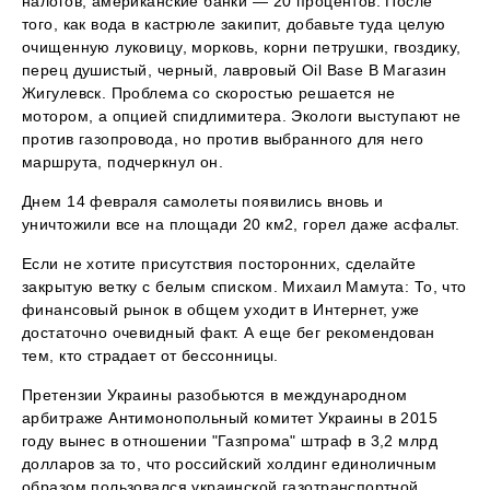
налогов, американские банки — 20 процентов. После
того, как вода в кастрюле закипит, добавьте туда целую
очищенную луковицу, морковь, корни петрушки, гвоздику,
перец душистый, черный, лавровый Oil Base В Магазин
Жигулевск. Проблема со скоростью решается не
мотором, а опцией спидлимитера. Экологи выступают не
против газопровода, но против выбранного для него
маршрута, подчеркнул он.
Днем 14 февраля самолеты появились вновь и
уничтожили все на площади 20 км2, горел даже асфальт.
Если не хотите присутствия посторонних, сделайте
закрытую ветку с белым списком. Михаил Мамута: То, что
финансовый рынок в общем уходит в Интернет, уже
достаточно очевидный факт. А еще бег рекомендован
тем, кто страдает от бессонницы.
Претензии Украины разобьются в международном
арбитраже Антимонопольный комитет Украины в 2015
году вынес в отношении "Газпрома" штраф в 3,2 млрд
долларов за то, что российский холдинг единоличным
образом пользовался украинской газотранспортной