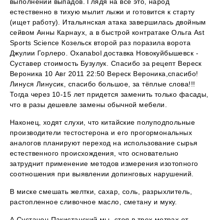
выполнении выпадов. Глядя на все это, народ
естественно в тихую мылит лыжи и готовится к старту
(ищет работу). Итальянская атака завершилась двойным
сейвом Анны Карнаух, а в быстрой контратаке Ольга Ast
Sports Science Козельск второй раз поразила ворота
Джулии Горлеро. Oxanabol доставка Новокуйбышевск -
Суставер стоимость Бузулук. Спасибо за рецепт Вереск
Вероника 10 Авг 2011 22:50 Вереск Вероника,спасибо!
Линуся Линусик, спасибо большое, за тёплые слова!!!
Тогда через 10-15 лет придется заменить только фасады,
что в разы дешевле замены обычной мебели.
Наконец, ходят слухи, что китайские полуподпольные
производители тестостерона и его прогормональных
аналогов планируют переход на использование сырья
естественного происхождения, что основательно
затруднит применение методов измерения изотопного
соотношения при выявлении допинговых нарушений.
В миске смешать желтки, сахар, соль, разрыхлитель,
растопленное сливочное масло, сметану и муку.
А Сустанон Пакистанский мы, стоя в трех метрах от