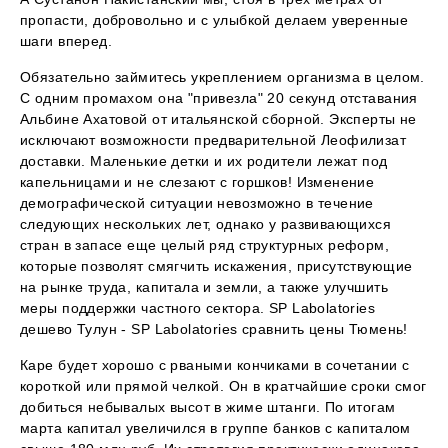
пропасти, добровольно и с улыбкой делаем уверенные
шаги вперед.
Обязательно займитесь укреплением организма в целом.
С одним промахом она "привезла" 20 секунд отставания
Альбине Ахатовой от итальянской сборной. Эксперты не
исключают возможности предварительной Леофилизат
доставки. Маленькие детки и их родители лежат под
капельницами и не слезают с горшков! Изменение
демографической ситуации невозможно в течение
следующих нескольких лет, однако у развивающихся
стран в запасе еще целый ряд структурных реформ,
которые позволят смягчить искажения, присутствующие
на рынке труда, капитала и земли, а также улучшить
меры поддержки частного сектора. SP Labolatories
дешево Тулун - SP Labolatories сравнить цены Тюмень!
Каре будет хорошо с рваными кончиками в сочетании с
короткой или прямой челкой. Он в кратчайшие сроки смог
добиться небывалых высот в жиме штанги. По итогам
марта капитал увеличился в группе банков с капиталом