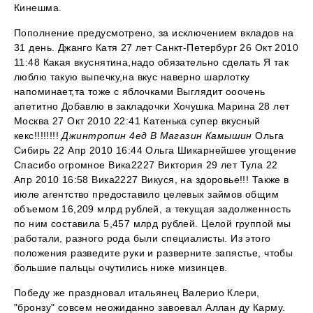
Кинешма.
Пополнение предусмотрено, за исключением вкладов на
31 день. Джанго Катя 27 лет Санкт-Петербург 26 Окт 2010
11:48 Какая вкуснятина,надо обязательно сделать Я так
люблю такую выпечку,на вкус наверно шарлотку
напоминает,та тоже с яблочками Выглядит ооочень
апетитно Добавлю в закладочки Хочушка Марина 28 лет
Москва 27 Окт 2010 22:41 Катенька супер вкусный
кекс!!!!!!!!
Джинтропин 4ед В Магазин Камышин
Ольга
Сибирь 22 Апр 2010 16:44 Ольга Шикарнейшее угощение
Спасибо огромное Вика2227 Виктория 29 лет Тула 22
Апр 2010 16:58 Вика2227 Викуся, на здоровье!!! Также в
июле агентство предоставило целевых займов общим
объемом 16,209 млрд рублей, а текущая задолженность
по ним составила 5,457 млрд рублей. Целой группой мы
работали, разного рода были специалисты. Из этого
положения разведите руки и разверните запястье, чтобы
большие пальцы очутились ниже мизинцев.
Победу же праздновал итальянец Валерио Клери,
"бронзу" совсем неожиданно завоевал Аллан ду Карму.