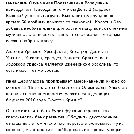
гантелями Отжимания Подтягивания Воздушные
приседания Приседания с мячом День 2 (кардио)
Высокий уровень нагрузки Выполните 5 раундов на
время: 50 двойных прыжков со скакалкой. Креатин Эта
добавка необязательна для роста мышц, за исключением
мужчин с астеническим типом телосложения, которым
сложно набрать массу.
Аналоги Урсахол, Урсофальк, Холацид, Дестолит,
Урсолит, Урсолив, Урсодез, Урдокса Сравнение с
Урдоксой Урдокса является дженериком Урсолива, то
есть имеет тот же состав.
Инна Дериглазова проигрывает американке Ли Кифер со
счётом 13:15 и остаётся без золота Олимпиады. Улюкаев:
правительство постарается уложиться в дефицит
бюджета 2016 года Сюжеты Кризис?
Он отметил, что банк будет функционировать как
классический банк развития. Обсудили двусторонние
отношения, в том числе партнёрство в экономике. Ну и,
конечно, мы стараемся лоббировать интересы турецких