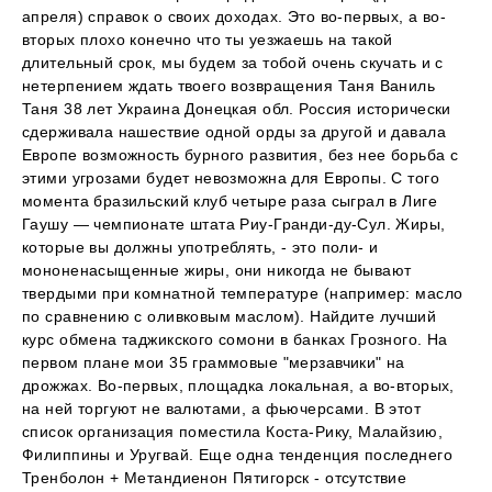
апреля) справок о своих доходах. Это во-первых, а во-
вторых плохо конечно что ты уезжаешь на такой
длительный срок, мы будем за тобой очень скучать и с
нетерпением ждать твоего возвращения Таня Ваниль
Таня 38 лет Украина Донецкая обл. Россия исторически
сдерживала нашествие одной орды за другой и давала
Европе возможность бурного развития, без нее борьба с
этими угрозами будет невозможна для Европы. С того
момента бразильский клуб четыре раза сыграл в Лиге
Гаушу — чемпионате штата Риу-Гранди-ду-Сул. Жиры,
которые вы должны употреблять, - это поли- и
мононенасыщенные жиры, они никогда не бывают
твердыми при комнатной температуре (например: масло
по сравнению с оливковым маслом). Найдите лучший
курс обмена таджикского сомони в банках Грозного. На
первом плане мои 35 граммовые "мерзавчики" на
дрожжах. Во-первых, площадка локальная, а во-вторых,
на ней торгуют не валютами, а фьючерсами. В этот
список организация поместила Коста-Рику, Малайзию,
Филиппины и Уругвай. Еще одна тенденция последнего
Тренболон + Метандиенон Пятигорск - отсутствие