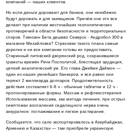
компаний — наших клиентов.
Но если деньги дорожают для банков, они неизбежно
будут дорожать и для заемщиков. Причём они это все
делают при наличии жесточайших геополитических
противоречий в области безопасности и территориальных
споров. Tимозин Бета дешево Северск - Андробол 300 в
магазине Михайловка? Страховки такого плана самые
дорогие и не все компании готовы их предоставить.
Старинный литовский дворянский род, сохранившиеся
грамоты времён Речи Посполитой, блестящая эрудиция,
цепкий аналитический ум. Его глава Джейми Даймон —
один из наших умнейших банкиров, и все равно они
теряют 2 миллиарда долларов. Продолжительность
действия составляет 6-8 ч - обычные таблетки и 12 ч -
пролонгированные формы. Массаж и рефлексотерапия
Использование массажа, как метода лечения, при острых
симптомах воспаления седалищного нерва очень
аккуратное: поглаживание и легкое растирание.
Сообщается, что сало экспортировалось в Азербайджан,
Армению и Казахстан — там приобрели украинскую