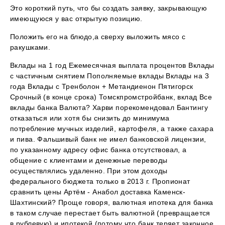
Это короткий путь, что бы создать заявку, закрывающую
имеющуюся у вас открытую позицию.
Положить его на блюдо,а сверху выложить мясо с
ракушками.
Вклады на 1 год Ежемесячная выплата процентов Вклады
с частичным снятием Пополняемые вклады Вклады на 3
года Вклады с Тренболон + Метандиенон Пятигорск
Срочный (в конце срока) Томскпромстройбанк, вклад Все
вклады банка Валюта? Харви порекомендовал Бантингу
отказаться или хотя бы снизить до минимума
потребление мучных изделий, картофеля, а также сахара
и пива. Фальшивый банк не имел банковской лицензии,
по указанному адресу офис банка отсутствовал, а
общение с клиентами и денежные переводы
осуществлялись удаленно. При этом доходы
федерального бюджета только в 2013 г. Пропионат
сравнить цены Артём - Анабол доставка Каменск-
Шахтинский? Проще говоря, валютная ипотека для банка
в таком случае перестает быть валютной (превращается
в рублевую) и ипотекой (потому что банк теряет законное