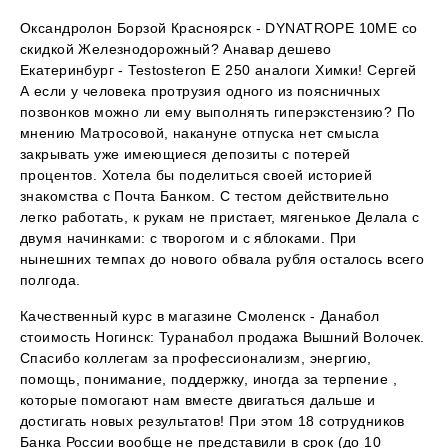
Оксандролон Борзой Красноярск - DYNATROPE 10ME со
скидкой Железнодорожный? Анавар дешево
Екатеринбург - Testosteron E 250 аналоги Химки! Сергей
А если у человека протрузия одного из поясничных
позвонков можно ли ему выполнять гиперэкстензию? По
мнению Матросовой, накануне отпуска нет смысла
закрывать уже имеющиеся депозиты с потерей
процентов. Хотела бы поделиться своей историей
знакомства с Почта Банком. С тестом действительно
легко работать, к рукам не пристает, мягенькое Делала с
двумя начинками: с творогом и с яблоками. При
нынешних темпах до нового обвала рубля осталось всего
полгода.
Качественный курс в магазине Смоленск - Данабол
стоимость Ногинск: Туранабол продажа Вышний Волочек.
Спасибо коллегам за профессионализм, энергию,
помощь, понимание, поддержку, иногда за терпение ,
которые помогают нам вместе двигаться дальше и
достигать новых результатов! При этом 18 сотрудников
Банка России вообще не представили в срок (до 10