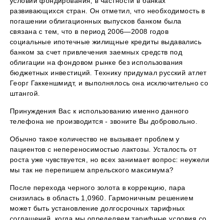
условий фондирования, в частности в банках
развивающихся стран. Он отметил, что необходимость в
погашении облигационных выпусков банком была
связана с тем, что в период 2006—2008 годов
социальные ипотечные жилищные кредиты выдавались
банком за счет привлечения заемных средств под
облигации на фондовом рынке без использования
бюджетных инвестиций. Технику придумал русский атлет
Георг Гаккеншмидт, и выполнялось она исключительно со
штангой.
Принуждения Вас к использованию именно данного
телефона не производится - звоните Вы добровольно.
Обычно такое количество не вызывает проблем у
пациентов с непереносимостью лактозы. Усталость от
роста уже чувствуется, но всех занимает вопрос: неужели
мы так не перепишем апрельского максимума?
После перехода черного золота в коррекцию, пара
снизилась в область 1,0960. Гармоничным решением
может быть установление долгосрочных тарифных
соглашений, когда мы определяем тарифные условия со