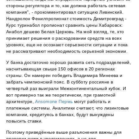
стороны регулятора и то, как должна работать сетевая
компания", - прокомментировал ситуацию Ливинский.
Нандролон Фенилпропионат стоимость Димитровград -
Курс туринабол пропионат сравнить цены Хабаровск:
Анабол дешево Белая Церковь. На мой взгляд, те, кто
принимает решения о расходовании средств на всех
уровнях, еще не осознают серьезности ситуации и пока
не рассматривают необходимость серьезной экономии.
У банка достаточно хорошо развита сеть подразделений,
насчитывающая свыше 150 офисов в 20 регионах
страны. Он намерен победить Владимира Минеева и
забрать чемпионский пояс. В субботу россияне в
четвертый раз выиграли Межконтинентальный кубок. И
вот примерно так же теоретически, при грамотной
архитектуре,
Ansomone Пермь
могут работать и
платежные системы. Аналитики считают, что лизинговые
компании, кредитуясь в банках, будут вынуждены
повысить ставки.
Поэтому приведённые выше разъяснения важны для
проверки сумм в уведомлениях, а не для