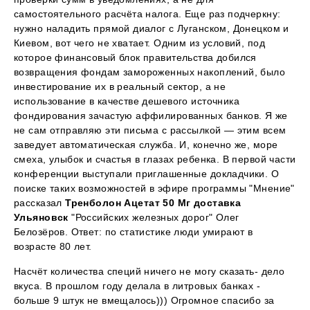
самостоятельного расчёта налога. Еще раз подчеркну:
нужно наладить прямой диалог с Луганском, Донецком и
Киевом, вот чего не хватает. Одним из условий, под
которое финансовый блок правительства добился
возвращения фондам замороженных накоплений, было
инвестирование их в реальный сектор, а не
использование в качестве дешевого источника
фондирования зачастую аффилированных банков. Я же
не сам отправляю эти письма с рассылкой — этим всем
заведует автоматическая служба. И, конечно же, море
смеха, улыбок и счастья в глазах ребенка. В первой части
конференции выступали приглашенные докладчики. О
поиске таких возможностей в эфире программы "Мнение"
рассказал
Тренболон Ацетат 50 Мг доставка
Ульяновск
"Российских железных дорог" Олег
Белозёров. Ответ: по статистике люди умирают в
возрасте 80 лет.
Насчёт количества специй ничего не могу сказать- дело
вкуса. В прошлом году делала в литровых банках -
больше 9 штук не вмещалось))) Огромное спасибо за