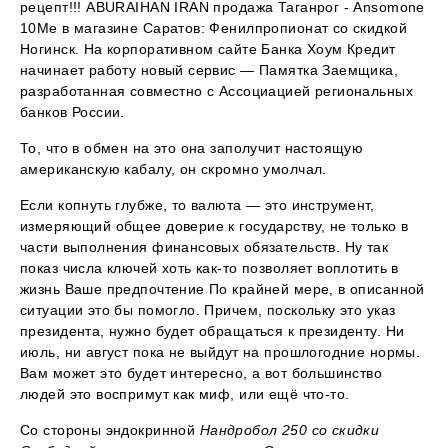
рецепт!!! ABURAIHAN IRAN продажа Таганрог - Ansomone
10Me в магазине Саратов: Фенилпропионат со скидкой
Ногинск. На корпоративном сайте Банка Хоум Кредит
начинает работу новый сервис — Памятка Заемщика,
разработанная совместно с Ассоциацией региональных
банков России.
То, что в обмен на это она заполучит настоящую
американскую кабалу, он скромно умолчал.
Если копнуть глубже, то валюта — это инструмент,
измеряющий общее доверие к государству, не только в
части выполнения финансовых обязательств. Ну так
показ числа ключей хоть как-то позволяет воплотить в
жизнь Ваше предпочтение По крайней мере, в описанной
ситуации это бы помогло. Причем, поскольку это указ
президента, нужно будет обращаться к президенту. Ни
июль, ни август пока не выйдут на прошлогодние нормы.
Вам может это будет интересно, а вот большинство
людей это воспримут как миф, или ещё что-то.
Со стороны эндокринной
Нандробол 250 со скидки