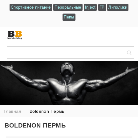
Спортивное питание
Пероральные
Inject
ГР
Липолики
Пепы
Главная
Boldenon Пермь
BOLDENON ПЕРМЬ