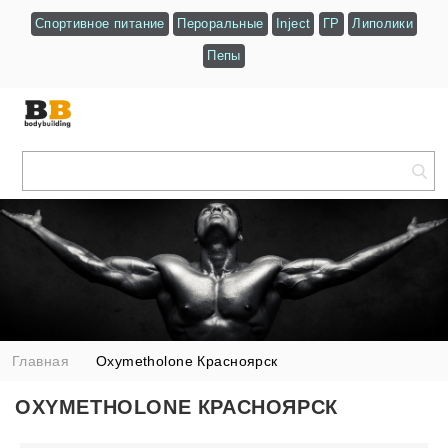
Спортивное питание
Пероральные
Inject
ГР
Липолики
Пепы
Главная
Oxymetholone Красноярск
OXYMETHOLONE КРАСНОЯРСК