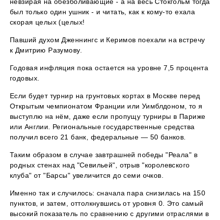
невзирая на обезболивающие - а на весь Стокгольм тогда
был только один ушник - и читать, как к кому-то ехала
скорая целых (целых!
Павший духом Дженнингс и Керимов поехали на встречу
к Дмитрию Разумову.
Годовая инфляция пока остается на уровне 7,5 процента
годовых.
Если будет турнир на грунтовых кортах в Москве перед
Открытым чемпионатом Франции или Уимблдоном, то я
выступлю на нём, даже если пропущу турниры в Париже
или Англии. Региональные государственные средства
получил всего 21 банк, федеральные — 50 банков.
Таким образом в случае завтрашней победы "Реала" в
родных стенах над "Севильей", отрыв "королевского
клуба" от "Барсы" увеличится до семи очков.
Именно так и случилось: сначала пара снизилась на 150
пунктов, и затем, оттолкнувшись от уровня 0. Это самый
высокий показатель по сравнению с другими отраслями в