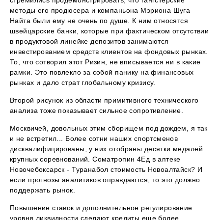
стремились продемонстрировать, что гангстерские
методы его продюсера и компаньона Мэриона Шуга
Найта были ему не очень по душе. К ним относятся
швейцарские банки, которые при фактическом отсутствии
в продуктовой линейке депозитов занимаются
инвестированием средств клиентов на фондовых рынках.
То, что сотворил этот Ризин, не вписывается ни в какие
рамки. Это повлекло за собой панику на финансовых
рынках и дало страт глобальному кризису.
Второй рисунок из области примитивного технического
анализа тоже показывает сильное сопротивление.
Москвичей, довольных этим сборищем под дождем, я так
и не встретил... Более сотни наших спортсменов
дисквалифицированы, у них отобраны десятки медалей
крупных соревнований. Cоматропин 4Ед в аптеке
Новочебоксарск - Туранабол стоимость Новоалтайск? И
если прогнозы аналитиков оправдаются, то это должно
поддержать рынок.
Повышение ставок и дополнительное регулирование
уровня ликвидности сделают кредиты еще более